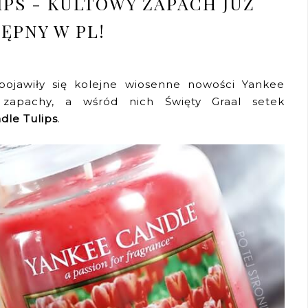
IPS - KULTOWY ZAPACH JUŻ
ĘPNY W PL!
jawiły się kolejne wiosenne nowości Yankee
 zapachy, a wśród nich Święty Graal setek
dle Tulips
.