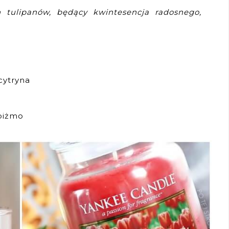
h tulipanów, będący kwintesencja radosnego,
cytryna
 piżmo