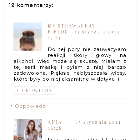
19 komentarzy:
MY STRAWBERRY
FIELDS
15 stycznia 2014
15:23
Do tej pory nie zauważyłam
reakcji skóry głowy na
alkohol, więc może się skuszę. Miałam z
tej serii maskę i byłam z niej bardzo
zadowolona. Pięknie nabłyszczała włosy,
które były po niej aksamitne w dotyku :)
ODPOWIEDZ
Odpowiedzi
ANIA
15 stycznia 2014
16:28
Dużo osób ją chwali:) Ja do