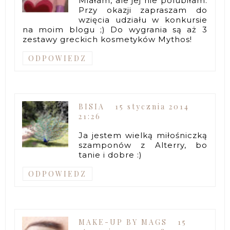
Miałam, ale jej nie polubiłam.
Przy okazji zapraszam do
wzięcia udziału w konkursie
na moim blogu ;) Do wygrania są aż 3
zestawy greckich kosmetyków Mythos!
ODPOWIEDZ
BISIA
15 stycznia 2014
21:26
Ja jestem wielką miłośniczką
szamponów z Alterry, bo
tanie i dobre :)
ODPOWIEDZ
MAKE-UP BY MAGS
15