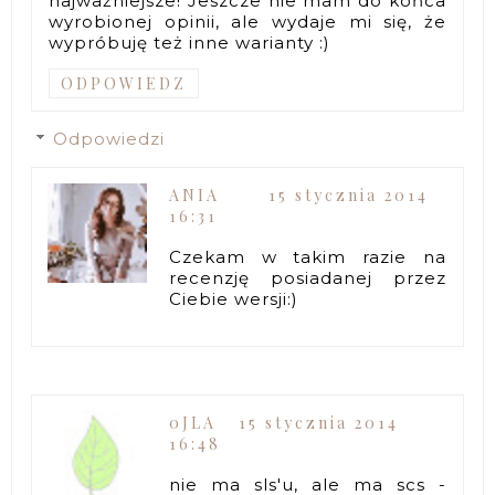
najważniejsze! Jeszcze nie mam do końca
wyrobionej opinii, ale wydaje mi się, że
wypróbuję też inne warianty :)
ODPOWIEDZ
Odpowiedzi
ANIA
15 stycznia 2014
16:31
Czekam w takim razie na
recenzję posiadanej przez
Ciebie wersji:)
0JLA
15 stycznia 2014
16:48
nie ma sls'u, ale ma scs -