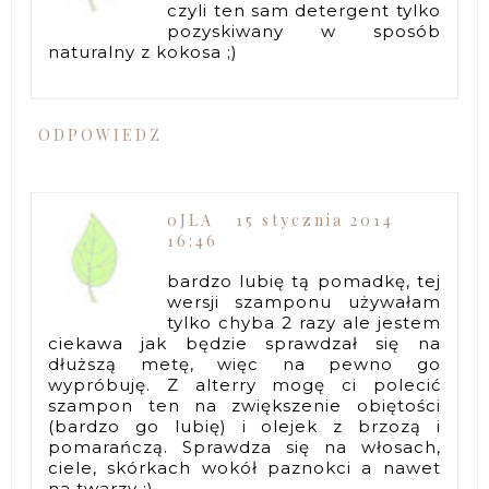
czyli ten sam detergent tylko
pozyskiwany w sposób
naturalny z kokosa ;)
ODPOWIEDZ
0JLA
15 stycznia 2014
16:46
bardzo lubię tą pomadkę, tej
wersji szamponu używałam
tylko chyba 2 razy ale jestem
ciekawa jak będzie sprawdzał się na
dłuższą metę, więc na pewno go
wypróbuję. Z alterry mogę ci polecić
szampon ten na zwiększenie obiętości
(bardzo go lubię) i olejek z brzozą i
pomarańczą. Sprawdza się na włosach,
ciele, skórkach wokół paznokci a nawet
na twarzy :)