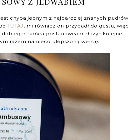
SOWY Z JEDWABIEM
est chyba jednym z najbardziej znanych pudrów
tać
TUTAJ
, mi również on przypadł do gustu, więc
 dobiegać końca postanowiłam złożyć kolejne
tym razem na nieco ulepszoną wersję.