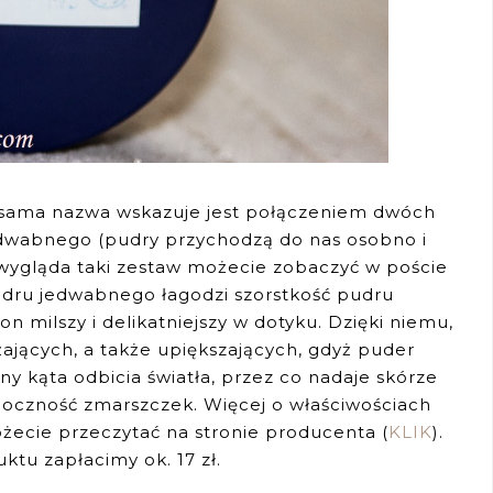
k sama nazwa wskazuje jest połączeniem dwóch
dwabnego (pudry przychodzą do nas osobno i
 wygląda taki zestaw możecie zobaczyć w poście
udru jedwabnego łagodzi szorstkość pudru
n milszy i delikatniejszy w dotyku. Dzięki niemu,
żających, a także upiększających, gdyż puder
y kąta odbicia światła, przez co nadaje skórze
idoczność zmarszczek. Więcej o właściwościach
ecie przeczytać na stronie producenta (
KLIK
).
uktu zapłacimy ok. 17 zł.