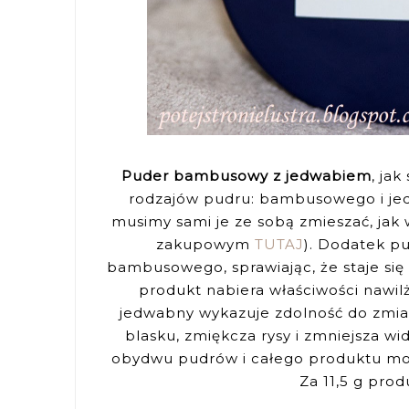
Puder bambusowy z jedwabiem
, ja
rodzajów pudru: bambusowego i je
musimy sami je ze sobą zmieszać, jak
zakupowym
TUTAJ
). Dodatek p
bambusowego, sprawiając, że staje się o
produkt nabiera właściwości nawil
jedwabny wykazuje zdolność do zmian
blasku, zmiękcza rysy i zmniejsza w
obydwu pudrów i całego produktu moż
Za 11,5 g prod