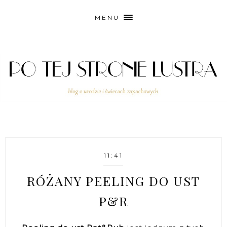
MENU
11:41
RÓŻANY PEELING DO UST
P&R