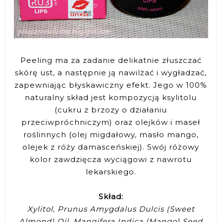
Peeling ma za zadanie delikatnie złuszczać
skórę ust, a następnie ją nawilżać i wygładzać,
zapewniając błyskawiczny efekt. Jego w 100%
naturalny skład jest kompozycją ksylitolu
(cukru z brzozy o działaniu
przeciwpróchniczym) oraz olejków i maseł
roślinnych (olej migdałowy, masło mango,
olejek z róży damasceńskiej). Swój różowy
kolor zawdzięcza wyciągowi z nawrotu
lekarskiego.
Skład:
Xylitol, Prunus Amygdalus Dulcis (Sweet
Almond) Oil, Mangifera Indica (Mango) Seed