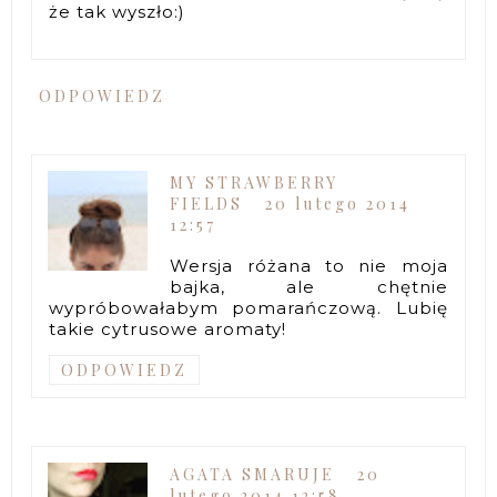
że tak wyszło:)
ODPOWIEDZ
MY STRAWBERRY
FIELDS
20 lutego 2014
12:57
Wersja różana to nie moja
bajka, ale chętnie
wypróbowałabym pomarańczową. Lubię
takie cytrusowe aromaty!
ODPOWIEDZ
AGATA SMARUJE
20
lutego 2014 12:58