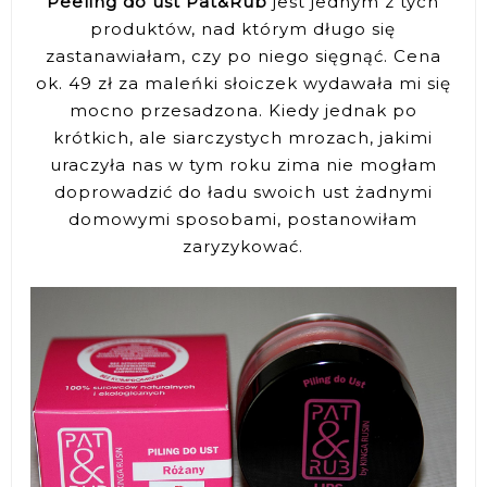
Peeling do ust Pat&Rub
jest jednym z tych
produktów, nad którym długo się
zastanawiałam, czy po niego sięgnąć. Cena
ok. 49 zł za maleńki słoiczek wydawała mi się
mocno przesadzona. Kiedy jednak po
krótkich, ale siarczystych mrozach, jakimi
uraczyła nas w tym roku zima nie mogłam
doprowadzić do ładu swoich ust żadnymi
domowymi sposobami, postanowiłam
zaryzykować.