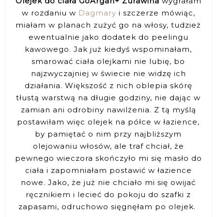
Olejek do ciała GoArgan+ Żurawina
wygrałam
w rozdaniu w
Dagmary
i szczerze mówiąc,
miałam w planach zużyć go na włosy, tudzież
ewentualnie jako dodatek do peelingu
kawowego. Jak już kiedyś wspominałam,
smarować ciała olejkami nie lubię, bo
najzwyczajniej w świecie nie widzę ich
działania. Większość z nich oblepia skórę
tłustą warstwą na długie godziny, nie dając w
zamian ani odrobiny nawilżenia. Z tą myślą
postawiłam więc olejek na półce w łazience,
by pamiętać o nim przy najbliższym
olejowaniu włosów, ale traf chciał, że
pewnego wieczora skończyło mi się masło do
ciała i zapomniałam postawić w łazience
nowe. Jako, że już nie chciało mi się owijać
ręcznikiem i lecieć do pokoju do szafki z
zapasami, odruchowo sięgnęłam po olejek.