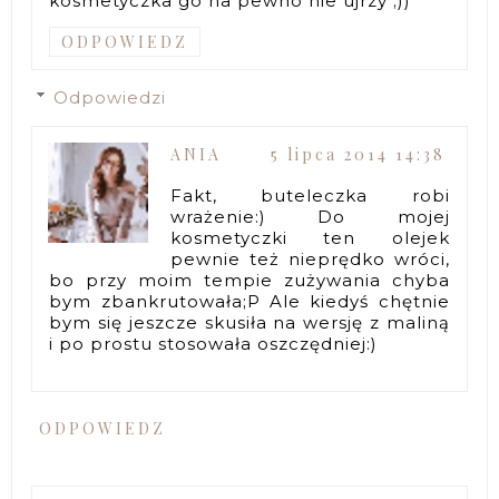
kosmetyczka go na pewno nie ujrzy ;))
ODPOWIEDZ
Odpowiedzi
ANIA
5 lipca 2014 14:38
Fakt, buteleczka robi
wrażenie:) Do mojej
kosmetyczki ten olejek
pewnie też nieprędko wróci,
bo przy moim tempie zużywania chyba
bym zbankrutowała;P Ale kiedyś chętnie
bym się jeszcze skusiła na wersję z maliną
i po prostu stosowała oszczędniej:)
ODPOWIEDZ