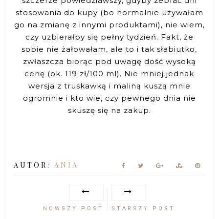
szczerze powiedziawszy, gdyby zebrać dni
stosowania do kupy (bo normalnie używałam
go na zmianę z innymi produktami), nie wiem,
czy uzbierałby się pełny tydzień. Fakt, że
sobie nie żałowałam, ale to i tak słabiutko,
zwłaszcza biorąc pod uwagę dość wysoką
cenę (ok. 119 zł/100 ml). Nie mniej jednak
wersja z truskawką i maliną kuszą mnie
ogromnie i kto wie, czy pewnego dnia nie
skuszę się na zakup.
AUTOR:
ANIA
NOWSZY POST
STARSZY POST