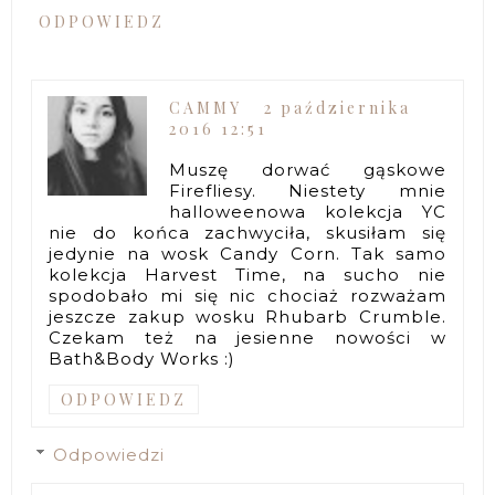
ODPOWIEDZ
CAMMY
2 października
2016 12:51
Muszę dorwać gąskowe
Firefliesy. Niestety mnie
halloweenowa kolekcja YC
nie do końca zachwyciła, skusiłam się
jedynie na wosk Candy Corn. Tak samo
kolekcja Harvest Time, na sucho nie
spodobało mi się nic chociaż rozważam
jeszcze zakup wosku Rhubarb Crumble.
Czekam też na jesienne nowości w
Bath&Body Works :)
ODPOWIEDZ
Odpowiedzi