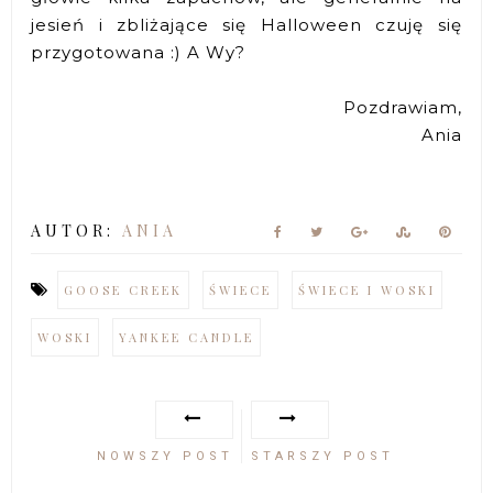
jesień i zbliżające się Halloween czuję się
przygotowana :) A Wy?
Pozdrawiam,
Ania
AUTOR:
ANIA
GOOSE CREEK
ŚWIECE
ŚWIECE I WOSKI
WOSKI
YANKEE CANDLE
NOWSZY POST
STARSZY POST