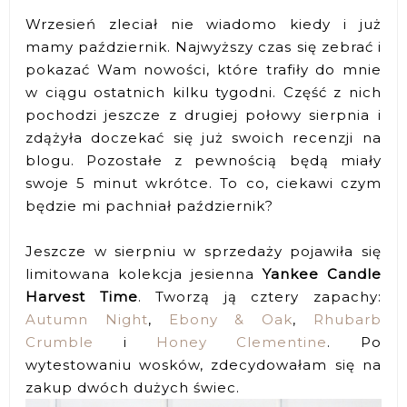
Wrzesień zleciał nie wiadomo kiedy i już
mamy październik. Najwyższy czas się zebrać i
pokazać Wam nowości, które trafiły do mnie
w ciągu ostatnich kilku tygodni. Część z nich
pochodzi jeszcze z drugiej połowy sierpnia i
zdążyła doczekać się już swoich recenzji na
blogu. Pozostałe z pewnością będą miały
swoje 5 minut wkrótce. To co, ciekawi czym
będzie mi pachniał październik?
Jeszcze w sierpniu w sprzedaży pojawiła się
limitowana kolekcja jesienna
Yankee Candle
Harvest Time
. Tworzą ją cztery zapachy:
Autumn Night
,
Ebony & Oak
,
Rhubarb
Crumble
i
Honey Clementine
. Po
wytestowaniu wosków, zdecydowałam się na
zakup dwóch dużych świec.