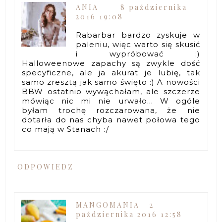
ANIA
8 października
2016 19:08
Rabarbar bardzo zyskuje w
paleniu, więc warto się skusić
i wypróbować :)
Halloweenowe zapachy są zwykle dość
specyficzne, ale ja akurat je lubię, tak
samo zresztą jak samo święto :) A nowości
BBW ostatnio wywąchałam, ale szczerze
mówiąc nic mi nie urwało... W ogóle
byłam trochę rozczarowana, że nie
dotarła do nas chyba nawet połowa tego
co mają w Stanach :/
ODPOWIEDZ
MANGOMANIA
2
października 2016 12:58