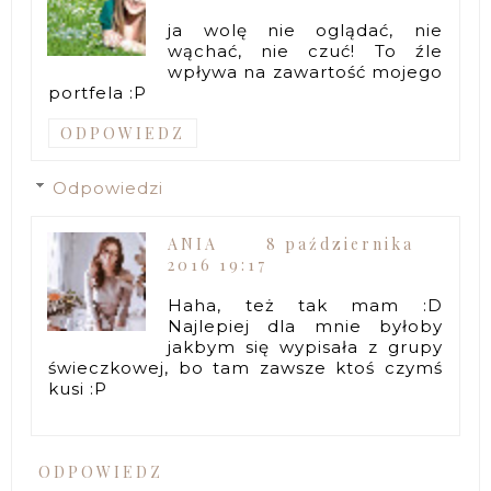
ja wolę nie oglądać, nie
wąchać, nie czuć! To źle
wpływa na zawartość mojego
portfela :P
ODPOWIEDZ
Odpowiedzi
ANIA
8 października
2016 19:17
Haha, też tak mam :D
Najlepiej dla mnie byłoby
jakbym się wypisała z grupy
świeczkowej, bo tam zawsze ktoś czymś
kusi :P
ODPOWIEDZ