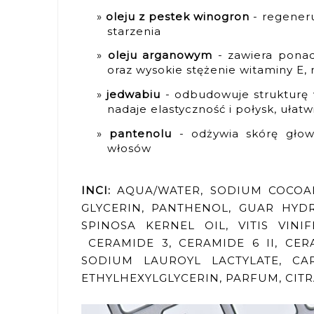
oleju z pestek winogron
- regener
starzenia
oleju arganowym
- zawiera pona
oraz wysokie stężenie witaminy E, 
jedwabiu
- odbudowuje strukturę w
nadaje elastyczność i połysk, ułat
pantenolu
- odżywia skórę głowy
włosów
INCI:
AQUA/WATER, SODIUM COCOA
GLYCERIN, PANTHENOL, GUAR HYD
SPINOSA KERNEL OIL, VITIS VINI
CERAMIDE 3, CERAMIDE 6 II, CER
SODIUM LAUROYL LACTYLATE, CA
ETHYLHEXYLGLYCERIN, PARFUM, CITR