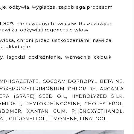
uje, odżywia, wygładza, zapobiega procesom
d 80% nienasyconych kwasów tłuszczowych
nawilża, odżywia i regeneruje włosy
łosa, chroni przed uszkodzeniami, nawilża,
wia układanie
, łagodzi podrażnienia, wzmacnia cebulki
MPHOACETATE, COCOAMIDOPROPYL BETAINE,
ROXYPROPYLTRIMONIUM CHLORIDE, ARGANIA
FERA (GRAPE) SEED OIL, HYDROLYZED SILK,
AMIDE 1, PHYTOSPHINGOSINE, CHOLESTEROL,
RBOMER, XANTAN GUM, PHENOXYETHANOL,
AL, CITRONELLOL, LIMONENE, LINALOOL