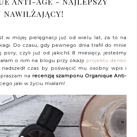
E ANTI-AGE - NAJLEPSZY
 NAWILŻAJĄCY!
 w mojej pielęgnacji już od wielu lat, za to na
agi. Do czasu, gdy pewnego dnia trafił do mnie
j pory, czyli już od jakichś 8 miesięcy, jesteśmy
iałam o nim na blogu przy okazji
projektu denko
ś nadszedł czas by poświęcić mu osobny wpis i
Zapraszam na
recenzję szamponu Organique Anti-
ego jaki w życiu miałam!