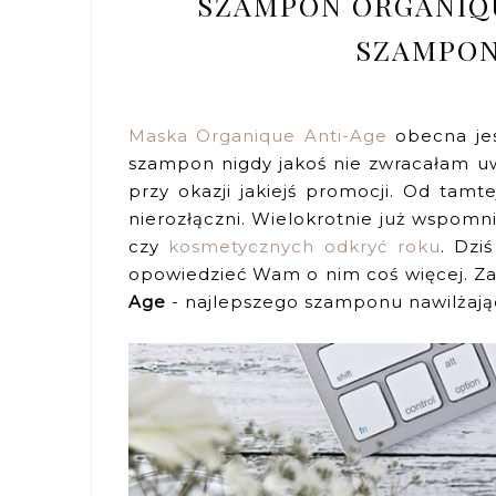
SZAMPON ORGANIQU
SZAMPON
Maska Organique Anti-Age
obecna jest
szampon nigdy jakoś nie zwracałam uw
przy okazji jakiejś promocji. Od tamte
nierozłączni. Wielokrotnie już wspomn
czy
kosmetycznych odkryć roku
. Dzi
opowiedzieć Wam o nim coś więcej. 
Age
- najlepszego szamponu nawilżając