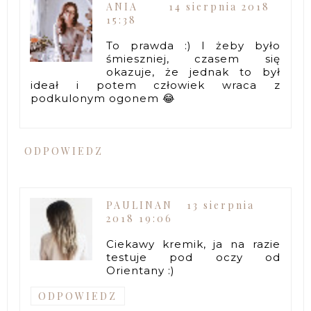
ANIA
14 sierpnia 2018
15:38
To prawda :) I żeby było
śmieszniej, czasem się
okazuje, że jednak to był
ideał i potem człowiek wraca z
podkulonym ogonem 😂
ODPOWIEDZ
PAULINAN
13 sierpnia
2018 19:06
Ciekawy kremik, ja na razie
testuje pod oczy od
Orientany :)
ODPOWIEDZ