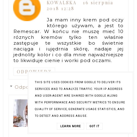
KOWALSKA
16 sierpnia
2018 12:28
Ja mam inny krem pod oczy
którego używam, a jest to
Remescar. W końcu nie muszę mieć 10
róznych kremów tylko ten właśnie
zastępuje te wszystkie bo świetnie
naciąga i iujędrnia skórę, nadaje jej
jednolity kolor i co dla mnie najważniejsze
to likwiduje cienie i worki pod oczami.
ODPOWIEDZ
THIS SITE USES COOKIES FROM GOOGLE TO DELIVER ITS
Odpowiedzi
SERVICES AND TO ANALYZE TRAFFIC. YOUR IP ADDRESS
AND USER-AGENT ARE SHARED WITH GOOGLE ALONG
ANIA
17 sierpnia 2018
WITH PERFORMANCE AND SECURITY METRICS TO ENSURE
11:28
QUALITY OF SERVICE, GENERATE USAGE STATISTICS, AND
TO DETECT AND ADDRESS ABUSE.
Brzmi jak ideał! Muszę o nim
poczytać, bo pierwsze słyszę
LEARN MORE
GOT IT
:)