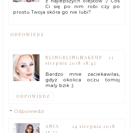
z najlepszych olejków :/ Coś
Ci się po nim robi czy po
prostu Twoja skóra go nie lubi?
ODPOWIEDZ
BLINGBLINGMAKEUP
13
sierpnia 2018 18:43
Bardzo mnie zaciekawilas,
gdyz okolica oczu tomoj
maly bzik ;)
ODPOWIEDZ
Odpowiedzi
ANIA
14 sierpnia 2018
15:37