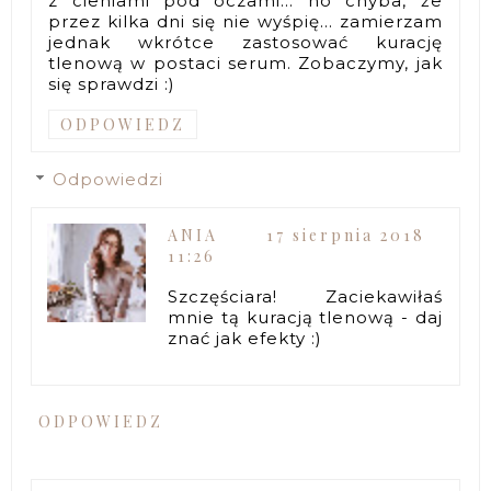
z cieniami pod oczami... no chyba, że
przez kilka dni się nie wyśpię... zamierzam
jednak wkrótce zastosować kurację
tlenową w postaci serum. Zobaczymy, jak
się sprawdzi :)
ODPOWIEDZ
Odpowiedzi
ANIA
17 sierpnia 2018
11:26
Szczęściara! Zaciekawiłaś
mnie tą kuracją tlenową - daj
znać jak efekty :)
ODPOWIEDZ