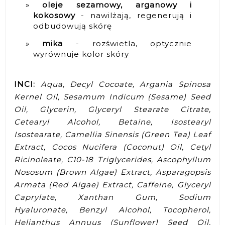
oleje sezamowy, arganowy i
kokosowy
- nawilżają, regenerują i
odbudowują skórę
mika
- rozświetla, optycznie
wyrównuje kolor skóry
INCI:
Aqua, Decyl Cocoate, Argania Spinosa
Kernel Oil, Sesamum Indicum (Sesame) Seed
Oil, Glycerin, Glyceryl Stearate Citrate,
Cetearyl Alcohol, Betaine, Isostearyl
Isostearate, Camellia Sinensis (Green Tea) Leaf
Extract, Cocos Nucifera (Coconut) Oil, Cetyl
Ricinoleate, C10-18 Triglycerides, Ascophyllum
Nososum (Brown Algae) Extract, Asparagopsis
Armata (Red Algae) Extract, Caffeine, Glyceryl
Caprylate, Xanthan Gum, Sodium
Hyaluronate, Benzyl Alcohol, Tocopherol,
Helianthus Annuus (Sunflower) Seed Oil,