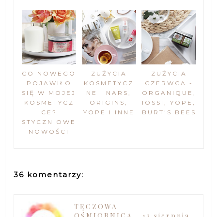
CO NOWEGO
ZUŻYCIA
ZUŻYCIA
POJAWIŁO
KOSMETYCZ
CZERWCA -
SIĘ W MOJEJ
NE | NARS,
ORGANIQUE,
KOSMETYCZ
ORIGINS,
IOSSI, YOPE,
CE?
YOPE I INNE
BURT'S BEES
STYCZNIOWE
NOWOŚCI
36 komentarzy:
TĘCZOWA
OŚMIORNICA
13 sierpnia