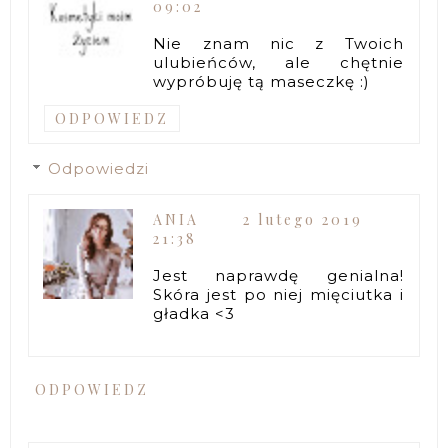
09:02
Nie znam nic z Twoich
ulubieńców, ale chętnie
wypróbuję tą maseczkę :)
ODPOWIEDZ
Odpowiedzi
ANIA
2 lutego 2019
21:38
Jest naprawdę genialna!
Skóra jest po niej mięciutka i
gładka <3
ODPOWIEDZ