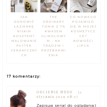
JAK
THE
CO NOWEGO
ODNOWIĆ
ORDINARY
POJAWIŁO
ŁAZIENKĘ
TONIK Z 7%
SIĘ W MOJEJ
NISKIM
KWASEM
KOSMETYCZ
KOSZTEM?
GLIKOLOWY
CE?
MALOWANIE
M - NA
NOWOŚCI
PŁYTEK
TRĄDZIK I
LIPCA
CERAMICZNY
PRZEBARWI
CH
ENIA
17 komentarzy:
ODCIENIE NUDE
31
stycznia 2019 08:17
Zapisuję serial do oglądania:)