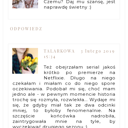
Czemu? Daj mu szansę, jest
naprawdę świetny :)
ODPOWIEDZ
TALARKOWA
3 lutego 2019
15:34
Też obejrzałam serial jakoś
krótko po premierze na
Netflixie. Długo na niego
czekałam i miałam co do niego spore
oczekiwania. Podobał mi się, choć mam
jedno ale - w pewnym momencie historia
trochę się rozmyła, rozwlekła... Wydaje mi
się, że gdyby miał tak ze dwa odcinki
mniej, to byłoby fenomenalnie. Na
szczęście końcówka nadrobiła,
zaintrygowała mnie na tyle, by
wyczekiwać drugiego sezonu :)