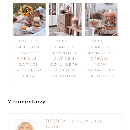
GOLDEN
YANKEE
YANKEE
AUTUMN
CANDLE
CANDLE
YANKEE
TRANQUIL
MANGO ICE
CANDLE -
GARDEN,
CREAM -
ZAPACH
CZYLI LETNI
NOWY
PÓŹNEGO
DZIEŃ W
ZAPACH NA
LATA
OGRODZIE
LATO 2022
7 komentarzy:
DOROTA
9 maja 2022
02:08