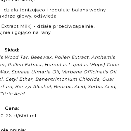
 – działa tonizująco i reguluje balans wodny
skórze głowy, odświeża.
 Extract Milk) - działa przeciwzapalnie,
jnie i gojąco na rany.
Skład:
ris Wood Tar, Beeswax, Pollen Extract, Anthemis
ower, Pollen Extract, Humulus Lupulus (Hops) Cone
ax, Spiraea Ulmaria Oil, Verbena Officinalis Oil,
hol, Cetyl Ether, Behentrimonium Chloride, Guar
fum, Benzyl Alcohol, Benzoic Acid, Sorbic Acid,
Citric Acid
Cena:
20-26 zł/600 ml
oja opinia: