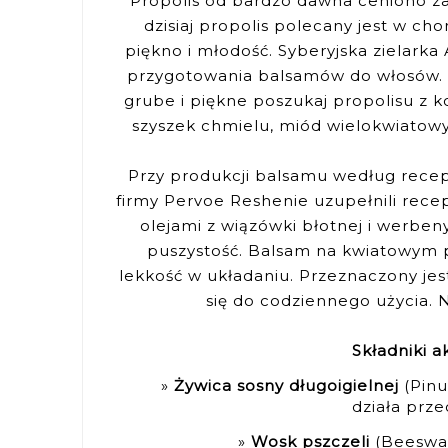
Propolis od bardzo dawna ceniono za 
dzisiaj propolis polecany jest w c
piękno i młodość. Syberyjska zielark
przygotowania balsamów do włosów. B
grube i piękne poszukaj propolisu z 
szyszek chmielu, miód wielokwiatowy 
Przy produkcji balsamu według rece
firmy Pervoe Reshenie uzupełnili rece
olejami z wiązówki błotnej i werben
puszystość. Balsam na kwiatowym p
lekkość w układaniu. Przeznaczony jes
się do codziennego użycia. N
Składniki a
Żywica sosny długoigielnej
(Pinu
działa prze
Wosk pszczeli
(Beeswax