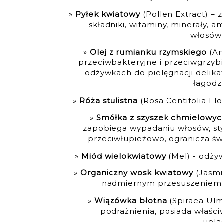
Pyłek kwiatowy
(Pollen Extract) –
składniki, witaminy, minerały, 
włosów 
Olej z rumianku rzymskiego
(An
przeciwbakteryjne i przeciwgrzyb
odżywkach do pielęgnacji delika
łagodz
Róża stulistna
(Rosa Centifolia Flo
Smółka z szyszek chmielowy
zapobiega wypadaniu włosów, stym
przeciwłupieżowo, ogranicza św
Miód wielokwiatowy
(Mel) - odży
Organiczny wosk kwiatowy
(Jasmi
nadmiernym przesuszeniem 
Wiązówka błotna
(Spiraea Ulma
podrażnienia, posiada właści
uela