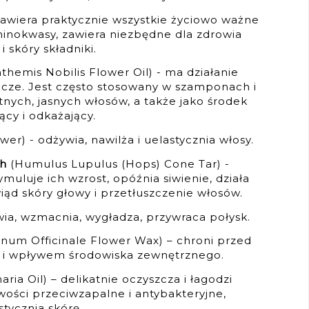
 zawiera praktycznie wszystkie życiowo ważne
aminokwasy, zawiera niezbędne dla zdrowia
i skóry składniki.
themis Nobilis Flower Oil) - ma działanie
icze. Jest często stosowany w szamponach i
tnych, jasnych włosów, a także jako środek
ący i odkażający.
wer) - odżywia, nawilża i uelastycznia włosy.
ch
(Humulus Lupulus (Hops) Cone Tar) -
uluje ich wzrost, opóźnia siwienie, działa
iąd skóry głowy i przetłuszczenie włosów.
wia, wzmacnia, wygładza, przywraca połysk.
num Officinale Flower Wax) – chroni przed
i wpływem środowiska zewnętrznego.
ria Oil) – delikatnie oczyszcza i łagodzi
wości przeciwzapalne i antybakteryjne,
stycznia skórę.