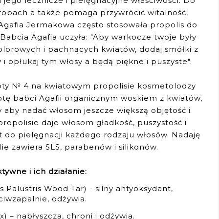
jego lecznicze i pielęgnacyjne właściwości. Do
horobach a także pomaga przywrócić witalność,
a Agafia Jermakowa często stosowała propolis do
abcia Agafia uczyła: "Aby warkocze twoje były
kolorowych i pachnących kwiatów, dodaj smółki z
i opłukaj tym włosy a będą piękne i puszyste".
pty № 4 na kwiatowym propolisie kosmetolodzy
ptę babci Agafii organicznym woskiem z kwiatów,
y aby nadać włosom jeszcze większą objętość i
ropolisie daje włosom gładkość, puszystość i
t do pielęgnacji każdego rodzaju włosów. Nadaję
ie zawiera SLS, parabenów i silikonów.
ktywne i ich działanie:
s Palustris Wood Tar) - silny antyoksydant,
ciwzapalnie, odżywia.
) – nabłyszcza, chroni i odżywia.