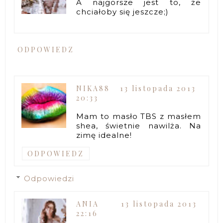
A najgorsze jest to, że
chciałoby się jeszcze;)
ODPOWIEDZ
NIKA88
13 listopada 2013
20:33
Mam to masło TBS z masłem
shea, świetnie nawilża. Na
zimę idealne!
ODPOWIEDZ
Odpowiedzi
ANIA
13 listopada 2013
22:16