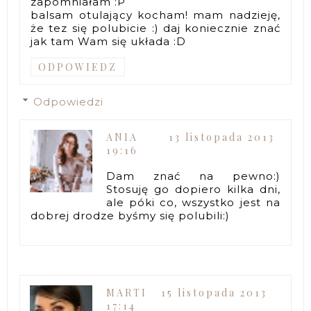
zapomniałam :P
balsam otulający kocham! mam nadzieję,
że tez się polubicie :) daj koniecznie znać
jak tam Wam się układa :D
ODPOWIEDZ
Odpowiedzi
ANIA
13 listopada 2013
19:16
Dam znać na pewno:)
Stosuję go dopiero kilka dni,
ale póki co, wszystko jest na
dobrej drodze byśmy się polubili:)
MARTI
15 listopada 2013
17:14