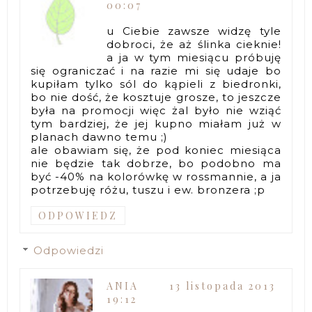
00:07
u Ciebie zawsze widzę tyle
dobroci, że aż ślinka cieknie!
a ja w tym miesiącu próbuję
się ograniczać i na razie mi się udaje bo
kupiłam tylko sól do kąpieli z biedronki,
bo nie dość, że kosztuje grosze, to jeszcze
była na promocji więc żal było nie wziąć
tym bardziej, że jej kupno miałam już w
planach dawno temu ;)
ale obawiam się, że pod koniec miesiąca
nie będzie tak dobrze, bo podobno ma
być -40% na kolorówkę w rossmannie, a ja
potrzebuję różu, tuszu i ew. bronzera ;p
ODPOWIEDZ
Odpowiedzi
ANIA
13 listopada 2013
19:12