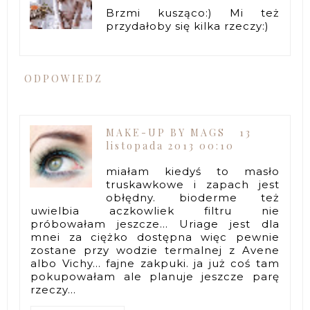
Brzmi kusząco:) Mi też
przydałoby się kilka rzeczy:)
ODPOWIEDZ
MAKE-UP BY MAGS
13
listopada 2013 00:10
miałam kiedyś to masło
truskawkowe i zapach jest
obłędny. bioderme też
uwielbia aczkowliek filtru nie
próbowałam jeszcze... Uriage jest dla
mnei za ciężko dostępna więc pewnie
zostane przy wodzie termalnej z Avene
albo Vichy... fajne zakpuki. ja już coś tam
pokupowałam ale planuje jeszcze parę
rzeczy...