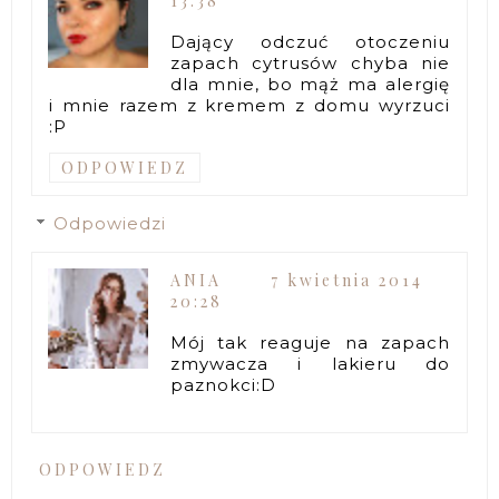
13:38
Dający odczuć otoczeniu
zapach cytrusów chyba nie
dla mnie, bo mąż ma alergię
i mnie razem z kremem z domu wyrzuci
:P
ODPOWIEDZ
Odpowiedzi
ANIA
7 kwietnia 2014
20:28
Mój tak reaguje na zapach
zmywacza i lakieru do
paznokci:D
ODPOWIEDZ