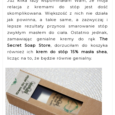
Już kilka razy wspominałam Wam, że moja
relacja z kremami do stóp jest dość
skomplikowana. Większość z nich nie działa
jak powinna, a takie same, a zazwyczaj i
lepsze rezultaty przynosi smarowanie stóp
zwykłym masłem do ciała. Ostatnio jednak,
zamawiając genialne kremy do rąk
The
Secret Soap Store
, dorzuciłam do koszyka
również ich
krem do stóp 15% masła shea
,
licząc na to, że będzie równie genialny.