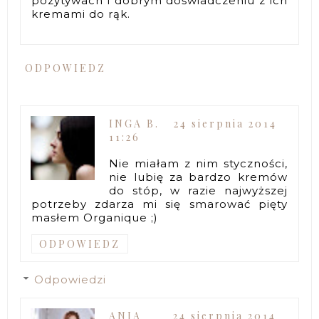
pozytywach i dobrym doświadczeniu z ich
kremami do rąk.
ODPOWIEDZ
INGA B.
24 sierpnia 2014
11:26
Nie miałam z nim styczności,
nie lubię za bardzo kremów
do stóp, w razie najwyższej
potrzeby zdarza mi się smarować pięty
masłem Organique ;)
ODPOWIEDZ
Odpowiedzi
ANIA
24 sierpnia 2014