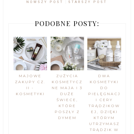
NOWSZY POST
STARSZY POST
PODOBNE POSTY:
MAJOWE
ZUŻYCIA
DWA
ZAKUPY CZ.
KOSMETYCZ
KOSMETYKI
II -
NE MAJA I 3
DO
KOSMETYKI
DUŻE
PIELĘGNACJ
ŚWIECE,
I CERY
KTÓRE
TRĄDZIKOW
POSZŁY Z
EJ, DZIĘKI
DYMEM
KTÓRYM
UTRZYMASZ
TRĄDZIK W