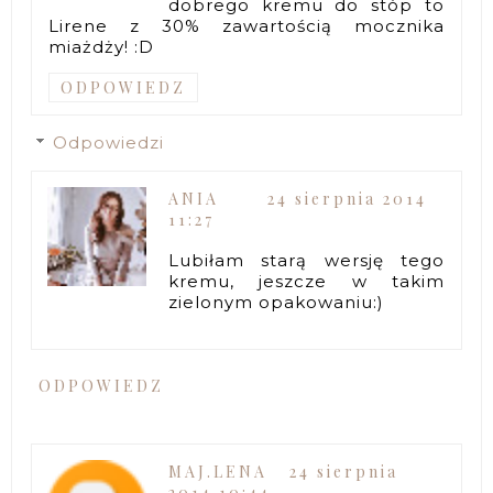
dobrego kremu do stóp to
Lirene z 30% zawartością mocznika
miażdży! :D
ODPOWIEDZ
Odpowiedzi
ANIA
24 sierpnia 2014
11:27
Lubiłam starą wersję tego
kremu, jeszcze w takim
zielonym opakowaniu:)
ODPOWIEDZ
MAJ.LENA
24 sierpnia
2014 10:44