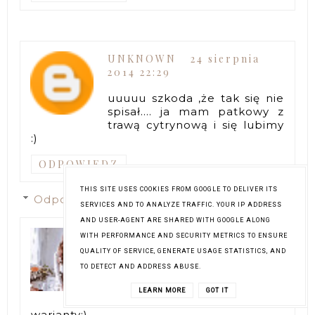
UNKNOWN
24 sierpnia
2014 22:29
uuuuu szkoda ,że tak się nie
spisał…. ja mam patkowy z
trawą cytrynową i się lubimy
:)
ODPOWIEDZ
THIS SITE USES COOKIES FROM GOOGLE TO DELIVER ITS
Odpowiedzi
SERVICES AND TO ANALYZE TRAFFIC. YOUR IP ADDRESS
AND USER-AGENT ARE SHARED WITH GOOGLE ALONG
ANIA
25 sierpnia 2014
WITH PERFORMANCE AND SECURITY METRICS TO ENSURE
15:58
QUALITY OF SERVICE, GENERATE USAGE STATISTICS, AND
TO DETECT AND ADDRESS ABUSE.
Miałam hipoalergiczny i był
bardzo fajny:) Z pewnością
LEARN MORE
GOT IT
wypróbuję pozostałe
warianty:)