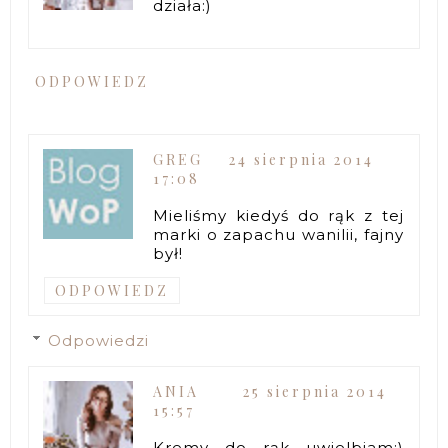
działa:)
ODPOWIEDZ
GREG
24 sierpnia 2014
17:08
Mieliśmy kiedyś do rąk z tej
marki o zapachu wanilii, fajny
był!
ODPOWIEDZ
Odpowiedzi
ANIA
25 sierpnia 2014
15:57
Kremy do rąk uwielbiam:)