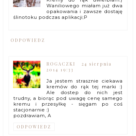
Waniliowego miałam już dwa
opakowania i zawsze dostaję
ślinotoku podczas aplikacji;P
ODPOWIEDZ
ROGACZKI
24 sierpnia
2014 19:33
Ja jestem strasznie ciekawa
kremów do rąk tej marki :)
Ale dostep do nich jest
trudny, a biorąc pod uwagę cenę samego
kremu i przesyłkę - sięgam po coś
stacjonarnie :)
pozdrawiam, A
ODPOWIEDZ