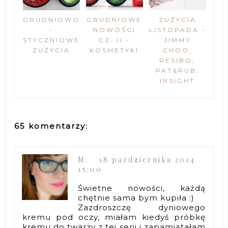
GRUDNIOWO
GRUDNIOWE
ZUŻYCIA
-
NOWOŚCI
LISTOPADA -
STYCZNIOWE
CZ. II -
JIMMY
ZUŻYCIA
KOSMETYKI
CHOO,
RESIBO,
PAT&RUB,
INSIGHT
65 komentarzy:
M.
18 października 2014
15:00
Świetne nowości, każdą
chętnie sama bym kupiła :)
Zazdroszczę dyniowego
kremu pod oczy, miałam kiedyś próbkę
kremu do twarzy z tej serii i zapamiątałam