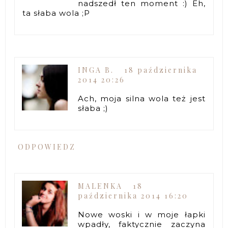
nadszedł ten moment :) Eh,
ta słaba wola ;P
INGA B.
18 października
2014 20:26
Ach, moja silna wola też jest
słaba ;)
ODPOWIEDZ
MALENKA
18
października 2014 16:20
Nowe woski i w moje łapki
wpadły, faktycznie zaczyna