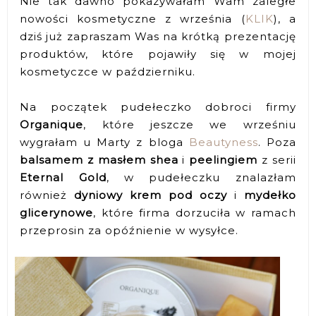
Nie tak dawno pokazywałam Wam zaległe
nowości kosmetyczne z września (
KLIK
), a
dziś już zapraszam Was na krótką prezentację
produktów, które pojawiły się w mojej
kosmetyczce w październiku.
Na początek pudełeczko dobroci firmy
Organique
, które jeszcze we wrześniu
wygrałam u Marty z bloga
Beautyness
. Poza
balsamem z masłem shea
i
peelingiem
z serii
Eternal Gold
, w pudełeczku znalazłam
również
dyniowy krem pod oczy
i
mydełko
glicerynowe
, które firma dorzuciła w ramach
przeprosin za opóźnienie w wysyłce.