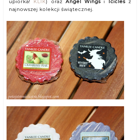
upiorka!
KLIK
) oraz
Angel Wings
i
Icicles
z
najnowszej kolekcji świątecznej.