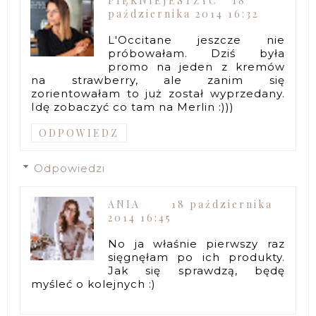
PIĘKNIEJESTŻYĆ
18
października 2014 16:32
L'Occitane jeszcze nie
próbowałam. Dziś była
promo na jeden z kremów
na strawberry, ale zanim się
zorientowałam to już został wyprzedany.
Idę zobaczyć co tam na Merlin :)))
ODPOWIEDZ
Odpowiedzi
ANIA
18 października
2014 16:45
No ja właśnie pierwszy raz
sięgnęłam po ich produkty.
Jak się sprawdzą, będę
myśleć o kolejnych :)