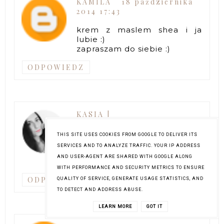
KAMILA
18 października
2014 17:43
krem z maslem shea i ja
lubie :)
zapraszam do siebie :)
ODPOWIEDZ
KASIA |
JUSTSTAYCLASSY.COM.PL
18 października 2014
THIS SITE USES COOKIES FROM GOOGLE TO DELIVER ITS
17:46
SERVICES AND TO ANALYZE TRAFFIC. YOUR IP ADDRESS
AND USER-AGENT ARE SHARED WITH GOOGLE ALONG
Same wspaniałe nowości :)
WITH PERFORMANCE AND SECURITY METRICS TO ENSURE
ODPOWIEDZ
QUALITY OF SERVICE, GENERATE USAGE STATISTICS, AND
TO DETECT AND ADDRESS ABUSE.
LEARN MORE
GOT IT