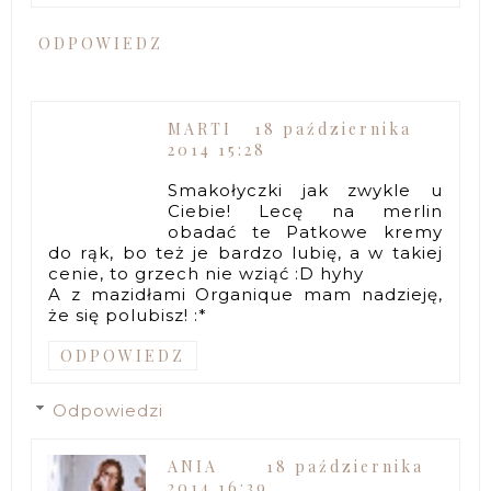
ODPOWIEDZ
MARTI
18 października
2014 15:28
Smakołyczki jak zwykle u
Ciebie! Lecę na merlin
obadać te Patkowe kremy
do rąk, bo też je bardzo lubię, a w takiej
cenie, to grzech nie wziąć :D hyhy
A z mazidłami Organique mam nadzieję,
że się polubisz! :*
ODPOWIEDZ
Odpowiedzi
ANIA
18 października
2014 16:39