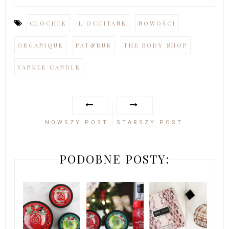
CLOCHEE
L'OCCITANE
NOWOŚCI
ORGANIQUE
PAT&RUB
THE BODY SHOP
YANKEE CANDLE
NOWSZY POST
STARSZY POST
PODOBNE POSTY: