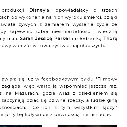
 produkcji
Disney
'a, opowiadający o trzech
atach od wykonania na nich wyroku śmierci, dzięki
świata żywych z zamiarem wyssania życia ze
 by zapewnić sobie nieśmiertelność i wieczną
my m.in.
Sarah Jessicę Parker
i młodziutką
Thorę
enowy wieczór w towarzystwie najmłodszych.
awiała się już w facebookowym cyklu "Filmowy
 zagląda, więc warto ją wspomnieć jeszcze raz.
si na Mazurach, gdzie wraz z osiedleniem się
aczynają dziać się dziwne rzeczy, a ludzie giną
cznościach... Co ich z tym wszystkim łączy?
że przy tej kołysance z pewnością nie uśniecie.