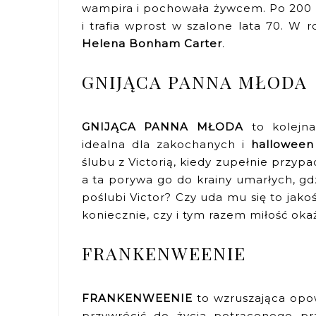
wampira i pochowała żywcem. Po 200 
i trafia wprost w szalone lata 70. W 
Helena Bonham Carter
.
GNIJĄCA PANNA MŁODA
GNIJĄCA PANNA MŁODA
to kolejn
idealna dla zakochanych i
halloween
ślubu z Victorią, kiedy zupełnie przyp
a ta porywa go do krainy umarłych, g
poślubi Victor? Czy uda mu się to jako
koniecznie, czy i tym razem miłość okaże
FRANKENWEENIE
FRANKENWEENIE
to wzruszająca opow
przywrócić do życia potrąconego p