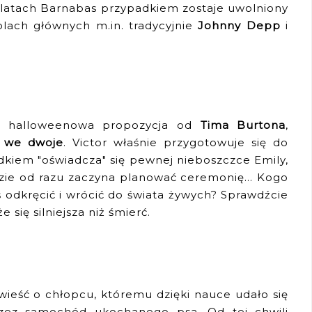
latach Barnabas przypadkiem zostaje uwolniony
rolach głównych m.in. tradycyjnie
Johnny Depp
i
a halloweenowa propozycja od
Tima Burtona
,
 we dwoje
. Victor właśnie przygotowuje się do
adkiem "oświadcza" się pewnej nieboszczce Emily,
dzie od razu zaczyna planować ceremonię... Kogo
ś odkręcić i wrócić do świata żywych? Sprawdźcie
 się silniejsza niż śmierć.
ieść o chłopcu, któremu dzięki nauce udało się
rzez samochód ukochanego psa. Od tej chwili