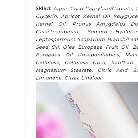
Skład:
Aqua, Coco Caprylate/Caprate, T
Glycerin, Apricot Kernel Oil Polyglyc
Kernel Oil, Prunus Amygdalus Dulc
Galactoarabinan, Sodium Hyalur
Leptospermum Scoparium Branch/Leaf O
Seed Oil, Olea Europaea Fruit Oil, 
Europaea Oil Unsaponifiables, Macad
Cellulose, Cellulose Gum, Xantha
Magnesium Stearate, Citric Acid, 
Limonene, Citral, Linalool