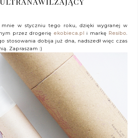
 ULTRANAWILŻAJĄCY
o mnie w styczniu tego roku, dzięki wygranej w
nym przez drogerię
ekobieca.pl
i markę
Resibo
.
o stosowania dobija już dna, nadszedł więc czas
nią. Zapraszam :)