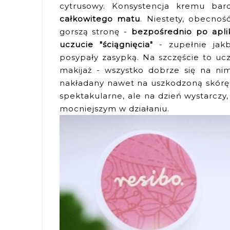
cytrusowy. Konsystencja kremu ba
całkowitego matu
. Niestety, obecno
gorszą stronę -
bezpośrednio po apli
uczucie "ściągnięcia"
- zupełnie jak
posypały zasypką. Na szczęście to uc
makijaż - wszystko dobrze się na nim
nakładany nawet na uszkodzoną skórę, 
spektakularne, ale na dzień wystarcz
mocniejszym w działaniu.