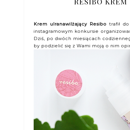
RESIBO KREM
Krem ulranawilżający Resibo
trafił d
instagramowym konkursie organizowa
Dziś, po dwóch miesiącach codzienneg
by podzielić się z Wami moją o nim opi