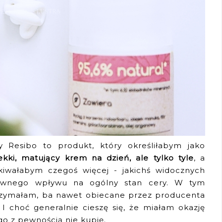
y Resibo to produkt, który określiłabym jako
ekki, matujący krem na dzień, ale tylko tyle
, a
iwałabym czegoś więcej - jakichś widocznych
ytywnego wpływu na ogólny stan cery. W tym
trzymałam, ba nawet obiecane przez producenta
 I choć generalnie cieszę się, że miałam okazję
o z pewnością nie kupię.