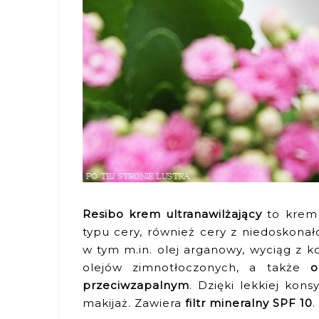
Resibo krem ultranawilżający
to krem 
typu cery, również cery z niedoskonał
w tym m.in. olej arganowy, wyciąg z k
olejów zimnotłoczonych, a także
o
przeciwzapalnym
. Dzięki lekkiej kon
makijaż. Zawiera
filtr mineralny SPF 10
.