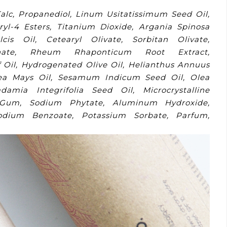
alc, Propanediol, Linum Usitatissimum Seed Oil,
eryl-4 Esters, Titanium Dioxide, Argania Spinosa
is Oil, Cetearyl Olivate, Sorbitan Olivate,
onate, Rheum Rhaponticum Root Extract,
il, Hydrogenated Olive Oil, Helianthus Annuus
Zea Mays Oil, Sesamum Indicum Seed Oil, Olea
amia Integrifolia Seed Oil, Microcrystalline
n Gum, Sodium Phytate, Aluminum Hydroxide,
Sodium Benzoate, Potassium Sorbate, Parfum,