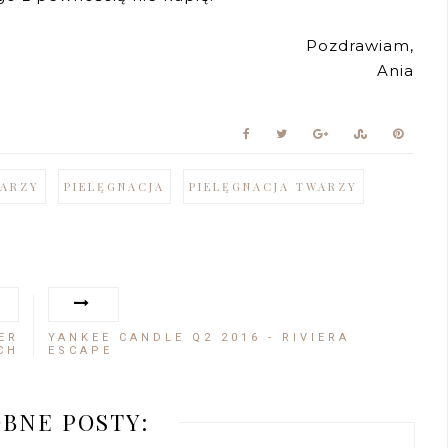
Pozdrawiam,
Ania
WARZY
PIELĘGNACJA
PIELĘGNACJA TWARZY
ER
YANKEE CANDLE Q2 2016 - RIVIERA
CH
ESCAPE
BNE POSTY: