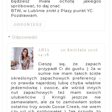
będziesz miała ochotę jakiegoś
spróbować, to daj znać.
BTW, w Lublinie znikł z Plazy punkt YC.
Pozdrawiam.
ODPOWIEDZ
Odpowiedzi
ANIA
20 kwietnia 2016
14:18
Cieszę się, że zapach
przypadł Ci do gustu :) Ja w
sumie nie mam takich ściśle
określonych zapachowych preferencji -
co prawda najardziej lubię chyba właśnie
jedzeniówkę i owoce, ale wśród innych
nut zapachowych też mam swoich
ulubieńców :) Kringli jeszcze nie
zamawiałam, ale za to zamówiłam sobie
ostatnio trzy woski Goose Creek, nie wiem
czy już ich próbowałaś :) Jak przyjdą, to