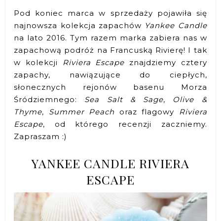
Pod koniec marca w sprzedaży pojawiła się
najnowsza kolekcja zapachów
Yankee Candle
na lato 2016. Tym razem marka zabiera nas w
zapachową podróż na Francuską Rivierę! I tak
w kolekcji
Riviera Escape
znajdziemy cztery
zapachy, nawiązujące do ciepłych,
słonecznych rejonów basenu Morza
Śródziemnego:
Sea Salt & Sage
,
Olive &
Thyme
,
Summer Peach
oraz flagowy
Riviera
Escape
, od którego recenzji zaczniemy.
Zapraszam :)
YANKEE CANDLE RIVIERA
ESCAPE