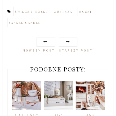
ŚWIECE I WOSKI
WNĘTRZA
WOSKI
YANKEE CANDLE
NOWSZY POST
STARSZY POST
PODOBNE POSTY:
ULUBIEŃCY
DIY:
JAK