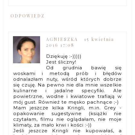
ODPOWIEDZ
AGNIESZKA
15 kwietnia
2016 17:08
Dziękuję :-)))))
Jest śliczny!
Od grudnia bawię się
woskami i metodą prób i błędów
odnalazłam nuty, wśród których dobrze
się czuję. Na pewno nie dla mnie wszelkie
kulinarne i jadalne specyfiki. Ale
powietrzne, wodne i kwiatowe trafiają w
mój gust. Również te męsko pachnące ;-)
Mam jeszcze kilka Kringli, m.in. Grey -
opakowanie sugestywne (książki nie
czytałam, filmu nie oglądałam, nie moje
klimaty, za mało krwi i kości :-))
Jeśli jeszcze Kringli nie kupowałaś, a