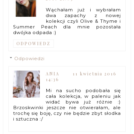
Wąchałam już i wybrałam
dwa zapachy z nowej
kolekcji czyli Olive & Thyme i
Summer Peach dla mnie pozostała
dwójka odpada :)
ODPOWIEDZ
Odpowiedzi
ANIA
11 kwietnia 2016
14:36
Mi na sucho podobała się
cała kolekcja, w paleniu jak
widać bywa już różnie :)
Brzoskwinki jeszcze nie otwierałam, ale
trochę się boję, czy nie będzie zbyt słodka
i sztuczna :/