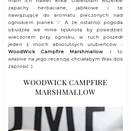
mam ich nawet kilka! Uwielbiam wszelkie
zapachy herbaciane, jabłkowe i te
nawiązujące do aromatu pieczonych nad
ogniskiem pianek ♡ A że ostatnio pogoda
obudziła we mnie tęsknotę by posiedzieć
wieczorem przy ognisku, w ruch poszedł
jeden z moich absolutnych ulubieńców -
WoodWick Campfire Marshmallow
. I to
właśnie na jego recenzję chciałabym Was dziś
zaprosić :)
WOODWICK CAMPFIRE
MARSHMALLOW