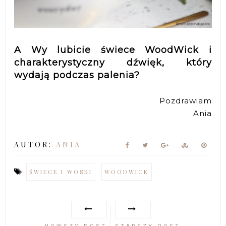
A Wy lubicie świece WoodWick i
charakterystyczny dźwięk, który
wydają podczas palenia?
Pozdrawiam
Ania
AUTOR:
ANIA
ŚWIECE I WOSKI
WOODWICK