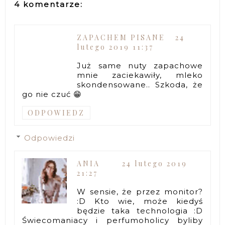
4 komentarze:
ZAPACHEM PISANE
24
lutego 2019 11:37
Już same nuty zapachowe
mnie zaciekawiły, mleko
skondensowane.. Szkoda, że
go nie czuć 😁
ODPOWIEDZ
Odpowiedzi
ANIA
24 lutego 2019
21:27
W sensie, że przez monitor?
:D Kto wie, może kiedyś
będzie taka technologia :D
Świecomaniacy i perfumoholicy byliby