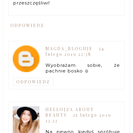
przeszczęśliwi!
ODPOWIEDZ
MAGDA_BLOGUJE
24
lutego 2019 22:38
Wyobrażam sobie, że
pachnie bosko ☺
ODPOWIEDZ
HELLOJZA ABOUT
BEAUTY
25 lutego 2019
12:22
Na pewno kiedyś spróbuję