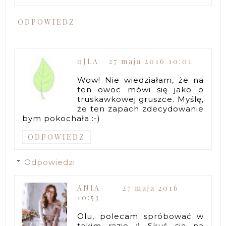
ODPOWIEDZ
0JLA
27 maja 2016 10:01
Wow! Nie wiedziałam, że na
ten owoc mówi się jako o
truskawkowej gruszce. Myślę,
że ten zapach zdecydowanie
bym pokochała :-)
ODPOWIEDZ
Odpowiedzi
ANIA
27 maja 2016
10:53
Olu, polecam spróbować w
takim razie :) Skuś się na