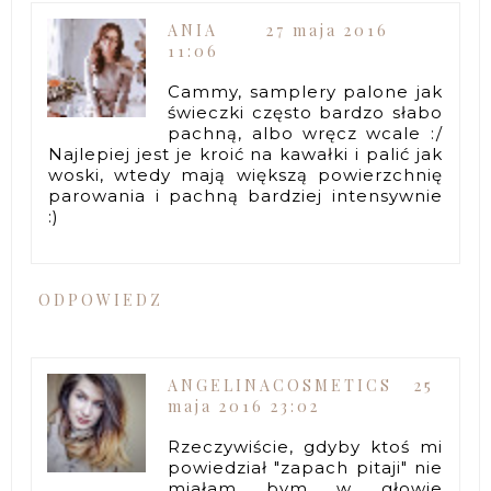
ANIA
27 maja 2016
11:06
Cammy, samplery palone jak
świeczki często bardzo słabo
pachną, albo wręcz wcale :/
Najlepiej jest je kroić na kawałki i palić jak
woski, wtedy mają większą powierzchnię
parowania i pachną bardziej intensywnie
:)
ODPOWIEDZ
ANGELINACOSMETICS
25
maja 2016 23:02
Rzeczywiście, gdyby ktoś mi
powiedział "zapach pitaji" nie
miałam bym w głowie