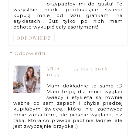
przypadłby mi do gustu! Te
wszystkie marki produkujące świece
kupują mnie od razu grafikami na
etykietach... Juz tylko po nich mam
ochote wykupić cały asortyment!
ODPOWIEDZ
Odpowiedzi
ANIA
27 maja 2016
10:55
Mam dokładnie to samo :D
Mało tego, dla mnie wygląd
świecy i etykieta są równie
ważne co sam zapach i chyba predzej
kupiłabym świecę, która nie zachwyca
mnie zapachem, ale pięknie wyglada, niż
taką, która co prawda pachnie ładnie, ale
jest zwyczajnie brzydka ;)