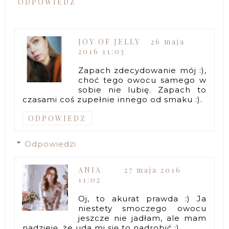
ODPOWIEDZ
JOY OF JELLY
26 maja
2016 11:03
Zapach zdecydowanie mój :),
choć tego owocu samego w
sobie nie lubię. Zapach to
czasami coś zupełnie innego od smaku :).
ODPOWIEDZ
Odpowiedzi
ANIA
27 maja 2016
11:02
Oj, to akurat prawda :) Ja
niestety smoczego owocu
jeszcze nie jadłam, ale mam
nadzieję, że uda mi się to nadrobić :)