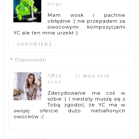
07:43
Mam wosk i pachnie
obłędnie :) nie przepadam za
owocowymi kompozycjami
YC ale ten mnie urzekł :)
ODPOWIEDZ
Odpowiedzi
ANIA
27 maja 2016
11:03
Zdecydowanie ma coś w
sobie :) I niestety muszę się z
Tobą zgodzić, że YC ma w
swojej ofercie dużo nietrafionych
owocków :/