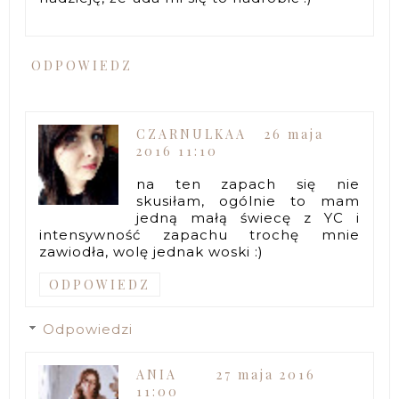
ODPOWIEDZ
CZARNULKAA
26 maja
2016 11:10
na ten zapach się nie
skusiłam, ogólnie to mam
jedną małą świecę z YC i
intensywność zapachu trochę mnie
zawiodła, wolę jednak woski :)
ODPOWIEDZ
Odpowiedzi
ANIA
27 maja 2016
11:00