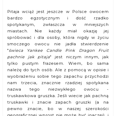
Pitaja wciąż jest jeszcze w Polsce owocem
bardzo egzotycznym i dość rzadko
spotykanym, zwłaszcza w mniejszych
miastach. Nie każdy miał okazję jej
spróbować i dla osoby, która nigdy w życiu
smoczego owocu nie jadła stwierdzenie
"
świeca Yankee Candle Pink Dragon Fruit
pachnie jak pitaja
" jest niczym innym, jak
tylko pustym frazesem. Wiem, bo sama
należę do tych osób. Ale z pomocą w opisie i
wyobrażeniu sobie tego zapachu przychodzi
nam trzecia, znacznie rzadziej spotykana
nazwa tego niezwykłego owocu -
truskawkowa gruszka. Jeśli wiecie jak pachną
truskawki i znacie zapach gruszki (a na
pewno znacie, bo w naszej szerokości
geograficznej wprost nie może być inaczej), i