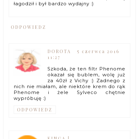
łagodził i był bardzo wydajny :)
ODPOWIEDZ
DOROTA
5 czerwca 2016
11:27
Szkoda, że ten filtr Phenome
okazał się bublem, wolę już
za 40zł z Vichy :) Zadnego z
nich nie miałam, ale niektóre krem do rąk
Phenome i żele Sylveco chętnie
wypróbuję :)
ODPOWIEDZ
KINGA |