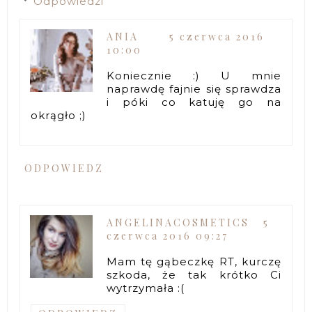
Odpowiedzi
ANIA
5 czerwca 2016
10:00
Koniecznie :) U mnie
naprawdę fajnie się sprawdza
i póki co katuję go na
okrągło ;)
ODPOWIEDZ
ANGELINACOSMETICS
5
czerwca 2016 09:27
Mam tę gąbeczkę RT, kurczę
szkoda, że tak krótko Ci
wytrzymała :(