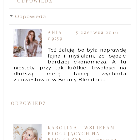
ODPOWIEDZ
Odpowiedzi
ANIA
5 czerwca 2016
09:59
Też żałuję, bo była naprawdę
fajna i myślałam, że będzie
bardziej ekonomicza. A tu
niestety, przy tak krótkiej trwałości na
dłuższą metę taniej wychodzi
zainwestować w Beauty Blendera...
ODPOWIEDZ
KAROLINA - WSPIERAM
BLOGUJĄCYCH NA
BLOGGERZE
5 czerwca