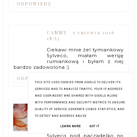
ODPOWIEDZ
CAMMY
5 czerwca 2016
18:53
Ciekawi mnie żel tymiankowy
Sylveco, miałam wersję
rumiankową i byłam z niej
bardzo zadowolona :)
ODPOWIEDZ
THIS SITE USES COOKIES FROM GOOGLE TO DELIVER ITS
SERVICES AND TO ANALYZE TRAFFIC. YOUR IP ADDRESS
AND USER-AGENT ARE SHARED WITH GOOGLE ALONG
WITH PERFORMANCE AND SECURITY METRICS TO ENSURE
RUPIECIARNIA
QUALITY OF SERVICE, GENERATE USAGE STATISTICS, AND
DROBIAZGÓW
5 czerwca
TO DETECT AND ADDRESS ABUSE.
2016 19:58
LEARN MORE
GOT IT
Miałam próbki tego kremu
Sylveco pod paczadelko no