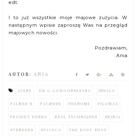
edt.
I to już wszystkie moje majowe zużycia. W
następnym wpisie zaproszę Was na przegląd
majowych nowości.
Pozdrawiam,
Ania
AUTOR:
ANIA
AVENE
DR G GOWOONSESANG
INDIGO
PALMER'S
PAT&RUB
PHENOME
PILOMAX
PROJEKT DENKO
REAL TECHNIQUES
SKIN79
STENDERS
SYLVECO
THE BODY SHOP