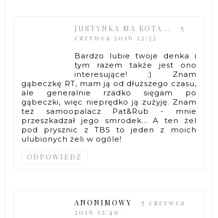
JUSTYNKA MA KOTA...
5
czerwca 2016 12:32
Bardzo lubie twoje denka i
tym razem także jest ono
interesujące! :) Znam
gąbeczkę RT, mam ją od dłuższego czasu,
ale generalnie rzadko sięgam po
gąbeczki, więc nieprędko ją zużyję. Znam
też samoopalacz Pat&Rub - mnie
przeszkadzał jego smrodek... A ten żel
pod prysznic z TBS to jeden z moich
ulubionych żeli w ogóle!
ODPOWIEDZ
ANONIMOWY
5 czerwca
2016 12:49