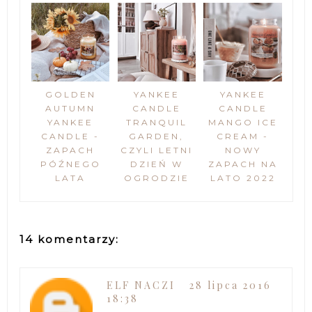
GOLDEN
YANKEE
YANKEE
AUTUMN
CANDLE
CANDLE
YANKEE
TRANQUIL
MANGO ICE
CANDLE -
GARDEN,
CREAM -
ZAPACH
CZYLI LETNI
NOWY
PÓŹNEGO
DZIEŃ W
ZAPACH NA
LATA
OGRODZIE
LATO 2022
14 komentarzy:
ELF NACZI
28 lipca 2016
18:38