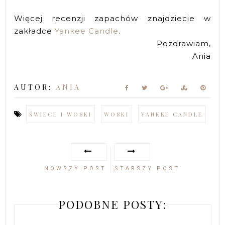
Więcej recenzji zapachów znajdziecie w
zakładce
Yankee Candle
.
Pozdrawiam,
Ania
AUTOR:
ANIA
ŚWIECE I WOSKI
WOSKI
YANKEE CANDLE
NOWSZY POST
STARSZY POST
PODOBNE POSTY: