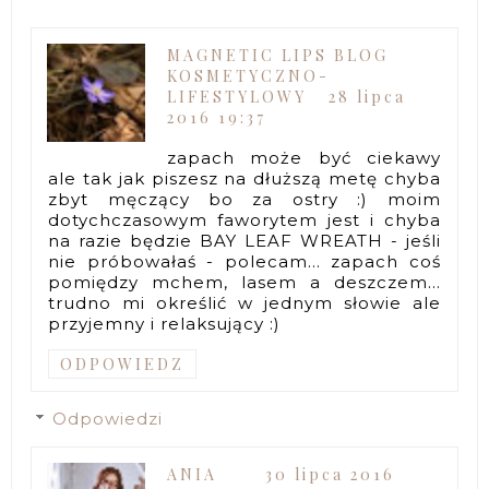
MAGNETIC LIPS BLOG
KOSMETYCZNO-
LIFESTYLOWY
28 lipca
2016 19:37
zapach może być ciekawy
ale tak jak piszesz na dłuższą metę chyba
zbyt męczący bo za ostry :) moim
dotychczasowym faworytem jest i chyba
na razie będzie BAY LEAF WREATH - jeśli
nie próbowałaś - polecam... zapach coś
pomiędzy mchem, lasem a deszczem...
trudno mi określić w jednym słowie ale
przyjemny i relaksujący :)
ODPOWIEDZ
Odpowiedzi
ANIA
30 lipca 2016