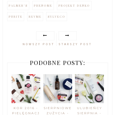
PALMER'S
PHENOME
PROJEKT DENKO
PURITE
REVME
SYLVECO
NOWSZY POST
STARSZY POST
PODOBNE POSTY:
KOR 2016 -
SIERPNIOWE
ULUBIEŃCY
PIELĘGNACJ
ZUŻYCIA -
SIERPNIA -