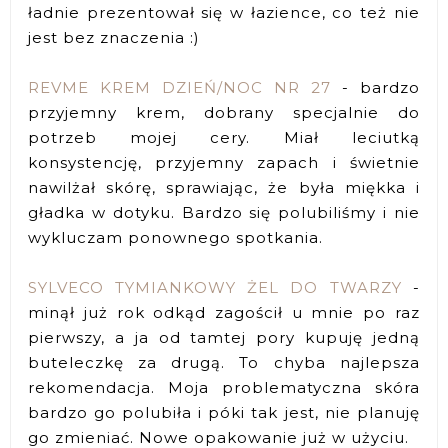
ładnie prezentował się w łazience, co też nie
jest bez znaczenia :)
REVME KREM DZIEŃ/NOC NR 27
- bardzo
przyjemny krem, dobrany specjalnie do
potrzeb mojej cery. Miał leciutką
konsystencję, przyjemny zapach i świetnie
nawilżał skórę, sprawiając, że była miękka i
gładka w dotyku. Bardzo się polubiliśmy i nie
wykluczam ponownego spotkania.
SYLVECO TYMIANKOWY ŻEL DO TWARZY
-
minął już rok odkąd zagościł u mnie po raz
pierwszy, a ja od tamtej pory kupuję jedną
buteleczkę za drugą. To chyba najlepsza
rekomendacja. Moja problematyczna skóra
bardzo go polubiła i póki tak jest, nie planuję
go zmieniać. Nowe opakowanie już w użyciu.