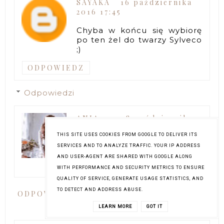
SAYAKA
16 października
2016 17:45
Chyba w końcu się wybiorę
po ten żel do twarzy Sylveco
;)
ODPOWIEDZ
Odpowiedzi
ANIA
18 października
2016 22:03
THIS SITE USES COOKIES FROM GOOGLE TO DELIVER ITS
Polecam, bo naprawdę
SERVICES AND TO ANALYZE TRAFFIC. YOUR IP ADDRESS
warto :)
AND USER-AGENT ARE SHARED WITH GOOGLE ALONG
WITH PERFORMANCE AND SECURITY METRICS TO ENSURE
QUALITY OF SERVICE, GENERATE USAGE STATISTICS, AND
TO DETECT AND ADDRESS ABUSE.
ODPOWIEDZ
LEARN MORE
GOT IT