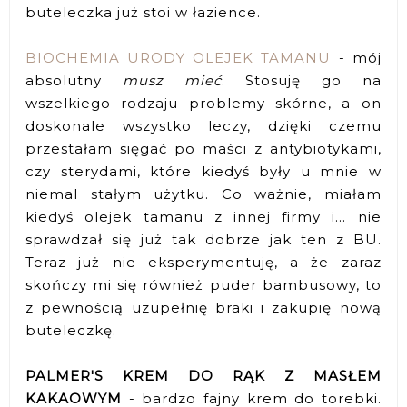
buteleczka już stoi w łazience.
BIOCHEMIA URODY OLEJEK TAMANU
- mój
absolutny
musz mieć
. Stosuję go na
wszelkiego rodzaju problemy skórne, a on
doskonale wszystko leczy, dzięki czemu
przestałam sięgać po maści z antybiotykami,
czy sterydami, które kiedyś były u mnie w
niemal stałym użytku. Co ważnie, miałam
kiedyś olejek tamanu z innej firmy i... nie
sprawdzał się już tak dobrze jak ten z BU.
Teraz już nie eksperymentuję, a że zaraz
skończy mi się również puder bambusowy, to
z pewnością uzupełnię braki i zakupię nową
buteleczkę.
PALMER'S KREM DO RĄK Z MASŁEM
KAKAOWYM
- bardzo fajny krem do torebki.