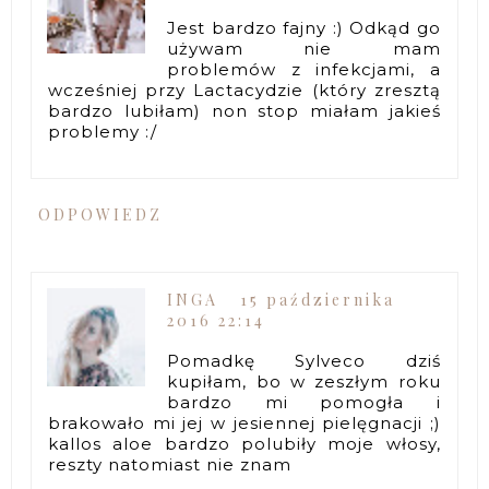
Jest bardzo fajny :) Odkąd go
używam nie mam
problemów z infekcjami, a
wcześniej przy Lactacydzie (który zresztą
bardzo lubiłam) non stop miałam jakieś
problemy :/
ODPOWIEDZ
INGA
15 października
2016 22:14
Pomadkę Sylveco dziś
kupiłam, bo w zeszłym roku
bardzo mi pomogła i
brakowało mi jej w jesiennej pielęgnacji ;)
kallos aloe bardzo polubiły moje włosy,
reszty natomiast nie znam