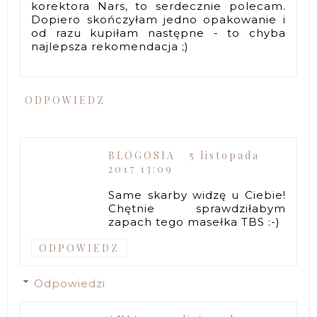
korektora Nars, to serdecznie polecam.
Dopiero skończyłam jedno opakowanie i
od razu kupiłam następne - to chyba
najlepsza rekomendacja ;)
ODPOWIEDZ
BLOGOSIA
5 listopada
2017 13:09
Same skarby widzę u Ciebie!
Chętnie sprawdziłabym
zapach tego masełka TBS :-)
ODPOWIEDZ
Odpowiedzi