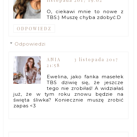
listopada 2017 19:02
O, ciekawi mnie to nowe z
TBS:) Muszę chyba zdobyć:D
ODPOWIEDZ
Odpowiedzi
ANIA
3 listopada 2017
21:58
Ewelina, jako fanka masełek
TBS dziwię się, że jeszcze
tego nie zrobiłaś! A widziałaś
już, że w tym roku znowu będzie na
święta śliwka? Koniecznie muszę zrobić
zapas <3