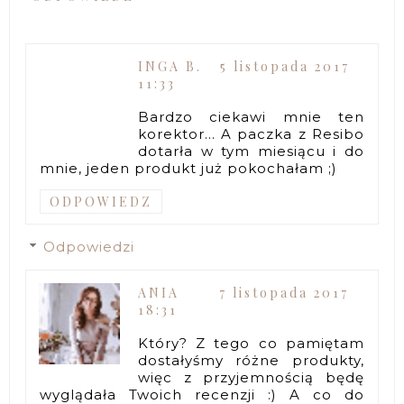
INGA B.
5 listopada 2017
11:33
Bardzo ciekawi mnie ten
korektor... A paczka z Resibo
dotarła w tym miesiącu i do
mnie, jeden produkt już pokochałam ;)
ODPOWIEDZ
Odpowiedzi
ANIA
7 listopada 2017
18:31
Który? Z tego co pamiętam
dostałyśmy różne produkty,
więc z przyjemnością będę
wyglądała Twoich recenzji :) A co do