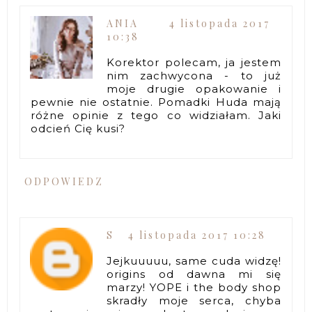
ANIA
4 listopada 2017
10:38
Korektor polecam, ja jestem
nim zachwycona - to już
moje drugie opakowanie i
pewnie nie ostatnie. Pomadki Huda mają
różne opinie z tego co widziałam. Jaki
odcień Cię kusi?
ODPOWIEDZ
S
4 listopada 2017 10:28
Jejkuuuuu, same cuda widzę!
origins od dawna mi się
marzy! YOPE i the body shop
skradły moje serca, chyba