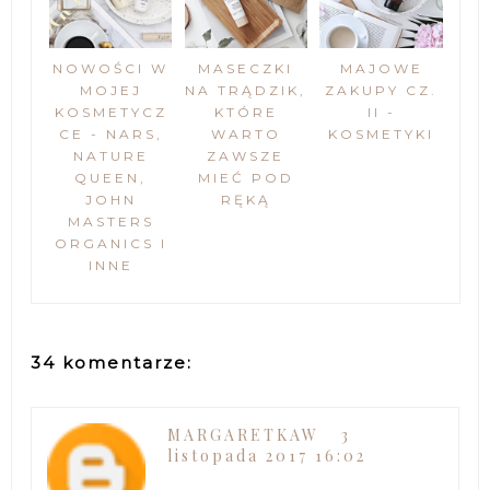
NOWOŚCI W
MASECZKI
MAJOWE
MOJEJ
NA TRĄDZIK,
ZAKUPY CZ.
KOSMETYCZ
KTÓRE
II -
CE - NARS,
WARTO
KOSMETYKI
NATURE
ZAWSZE
QUEEN,
MIEĆ POD
JOHN
RĘKĄ
MASTERS
ORGANICS I
INNE
34 komentarze:
MARGARETKAW
3
listopada 2017 16:02