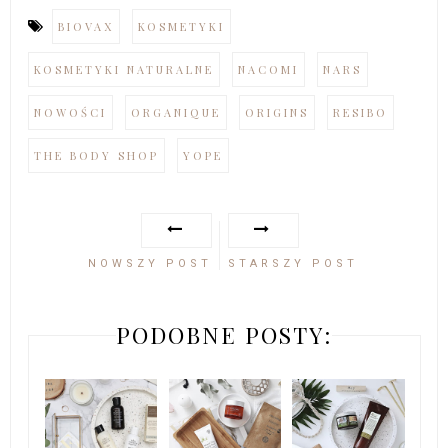
BIOVAX
KOSMETYKI
KOSMETYKI NATURALNE
NACOMI
NARS
NOWOŚCI
ORGANIQUE
ORIGINS
RESIBO
THE BODY SHOP
YOPE
NOWSZY POST
STARSZY POST
PODOBNE POSTY: