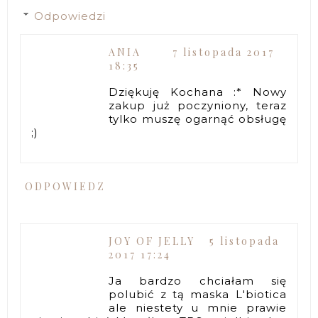
Odpowiedzi
ANIA
7 listopada 2017
18:35
Dziękuję Kochana :* Nowy
zakup już poczyniony, teraz
tylko muszę ogarnąć obsługę
;)
ODPOWIEDZ
JOY OF JELLY
5 listopada
2017 17:24
Ja bardzo chciałam się
polubić z tą maska L'biotica
ale niestety u mnie prawie