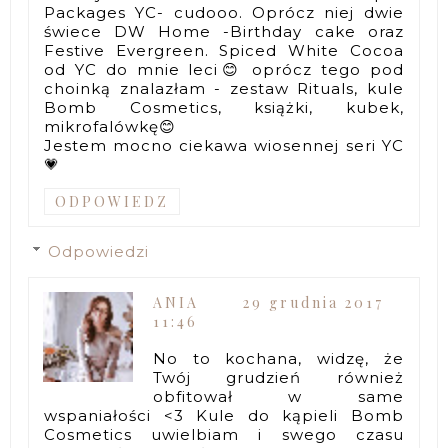
Packages YC- cudooo. Oprócz niej dwie
świece DW Home -Birthday cake oraz
Festive Evergreen. Spiced White Cocoa
od YC do mnie leci😊 oprócz tego pod
choinką znalazłam - zestaw Rituals, kule
Bomb Cosmetics, książki, kubek,
mikrofalówkę😊
Jestem mocno ciekawa wiosennej seri YC
💗
ODPOWIEDZ
Odpowiedzi
ANIA
29 grudnia 2017
11:46
No to kochana, widzę, że
Twój grudzień również
obfitował w same
wspaniałości <3 Kule do kąpieli Bomb
Cosmetics uwielbiam i swego czasu