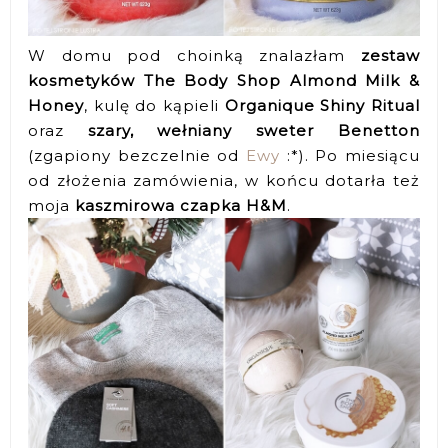
W domu pod choinką znalazłam
zestaw
kosmetyków The Body Shop Almond Milk &
Honey
, kulę do kąpieli
Organique Shiny Ritual
oraz
szary, wełniany sweter Benetton
(zgapiony bezczelnie od
Ewy
:*). Po miesiącu
od złożenia zamówienia, w końcu dotarła też
moja
kaszmirowa czapka H&M
.