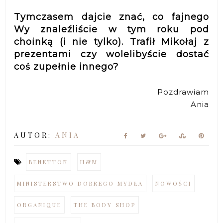
Tymczasem dajcie znać, co fajnego
Wy znaleźliście w tym roku pod
choinką (i nie tylko). Trafił Mikołaj z
prezentami czy wolelibyście dostać
coś zupełnie innego?
Pozdrawiam
Ania
AUTOR:
ANIA
BENETTON
H&M
MINISTERSTWO DOBREGO MYDŁA
NOWOŚCI
ORGANIQUE
THE BODY SHOP