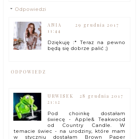
Odpowiedzi
ANIA
29 grudnia 2017
11:44
Dziękuję :* Teraz na pewno
będą się dobrze palić ;)
ODPOWIEDZ
URWISEK
28 grudnia 2017
21:12
Pod choinkę dostałam
świecę - Apple& Teakwood
od Country Candle. W
temacie świec - na urodziny, które mam
w styczniu dostałam Brown Paper