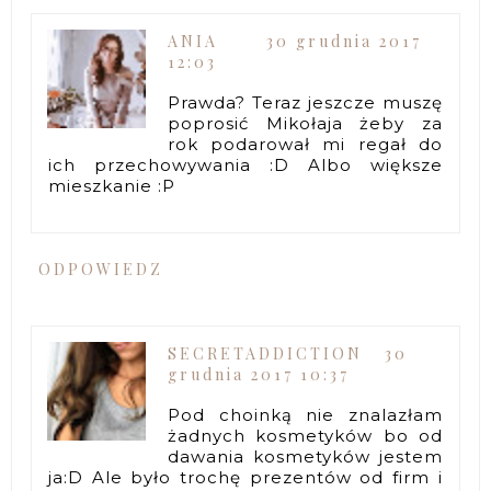
ANIA
30 grudnia 2017
12:03
Prawda? Teraz jeszcze muszę
poprosić Mikołaja żeby za
rok podarował mi regał do
ich przechowywania :D Albo większe
mieszkanie :P
ODPOWIEDZ
SECRETADDICTION
30
grudnia 2017 10:37
Pod choinką nie znalazłam
żadnych kosmetyków bo od
dawania kosmetyków jestem
ja:D Ale było trochę prezentów od firm i