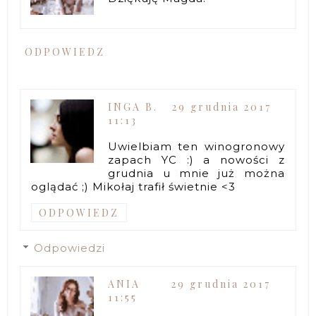
ODPOWIEDZ
INGA B.
29 grudnia 2017
11:13
Uwielbiam ten winogronowy
zapach YC :) a nowości z
grudnia u mnie już można
oglądać ;) Mikołaj trafił świetnie <3
ODPOWIEDZ
Odpowiedzi
ANIA
29 grudnia 2017
11:55