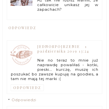
Aż tak nie lubisz wanilii, że
całkowicie unikasz jej w
zapachach?
ODPOWIEDZ
JEDNOSPOJRZENIE
1
października 2019 13:24
Nie no teraz to mnie już
naprawdę powaliłaś - kotki,
pieski... kurczę, muszę ich
poszukać bo zawsze kupuję na goodies, a
tam nie mają tej marki :(
ODPOWIEDZ
Odpowiedzi