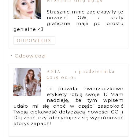
września 2019 09:48
Strasznie mnie zaciekawily te
nowosci GW, a szaty
graficzne maja po prostu
genialne <3
ODPOWIEDZ
Odpowiedzi
ANIA
1 października
2019 00:01
To prawda, zwierzaczkowe
etykiety robią swoje :D Mam
nadzieję, że tym wpisem
udało mi się choć w części zaspokoić
Twoją ciekawość dotyczącą nowości GC :)
Daj znać, czy zdecydujesz się wypróbować
któryś zapach!