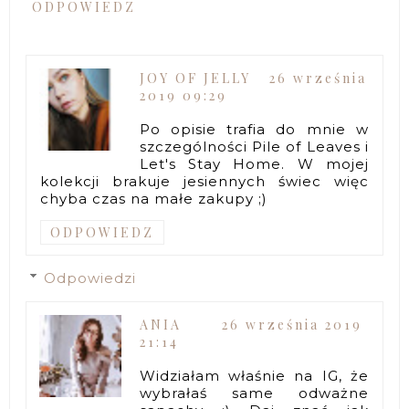
ODPOWIEDZ
JOY OF JELLY
26 września
2019 09:29
Po opisie trafia do mnie w
szczególności Pile of Leaves i
Let's Stay Home. W mojej
kolekcji brakuje jesiennych świec więc
chyba czas na małe zakupy ;)
ODPOWIEDZ
Odpowiedzi
ANIA
26 września 2019
21:14
Widziałam właśnie na IG, że
wybrałaś same odważne