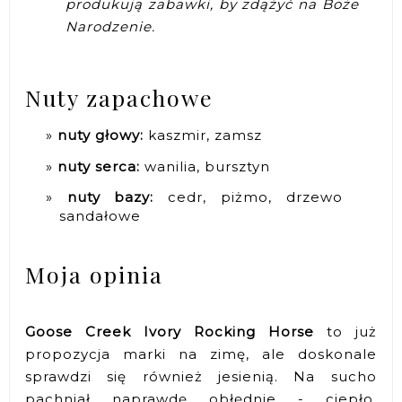
produkują zabawki, by zdążyć na Boże
Narodzenie.
Nuty zapachowe
nuty głowy:
kaszmir, zamsz
nuty serca:
wanilia, bursztyn
nuty bazy:
cedr, piżmo, drzewo
sandałowe
Moja opinia
Goose Creek Ivory Rocking Horse
to już
propozycja marki na zimę, ale doskonale
sprawdzi się również jesienią. Na sucho
pachniał naprawdę obłędnie - ciepło,