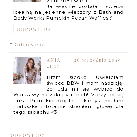
zainteresował :)
Ja właśnie dostałam świecę
idealną na jesienne wieczory z Bath and
Body Works Pumpkin Pecan Waffles :)
ODPOWIEDZ
Odpowiedzi
ANIA
26 września 2019
21:17
Brzmi słodko! Uwielbiam
świece BBW i mam nadzieję,
że uda mi się wybrać do
Warszawy na zakupy u nich! Marzy mi się
duża Pumpkin Apple - kiedyś miałam
maluszka i totalnie straciłam głowę dla
tego zapachu <3
ODPOWIEDZ