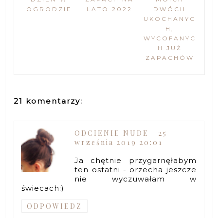
OGRODZIE
LATO 2022
DWÓCH
UKOCHANYC
H,
WYCOFANYC
H JUŻ
ZAPACHÓW
21 komentarzy:
ODCIENIE NUDE
25
września 2019 20:01
Ja chętnie przygarnęłabym
ten ostatni - orzecha jeszcze
nie wyczuwałam w
świecach:)
ODPOWIEDZ