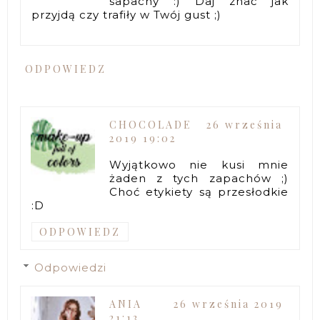
sapachy :) Daj znać jak
przyjdą czy trafiły w Twój gust ;)
ODPOWIEDZ
CHOCOLADE
26 września
2019 19:02
Wyjątkowo nie kusi mnie
żaden z tych zapachów ;)
Choć etykiety są przesłodkie
:D
ODPOWIEDZ
Odpowiedzi
ANIA
26 września 2019
21:13