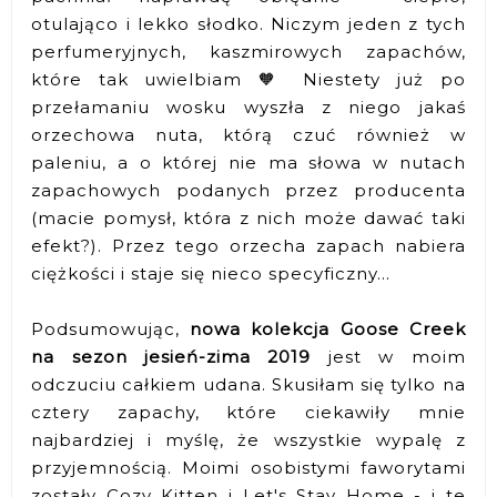
otulająco i lekko słodko. Niczym jeden z tych
perfumeryjnych, kaszmirowych zapachów,
które tak uwielbiam 🧡 Niestety już po
przełamaniu wosku wyszła z niego jakaś
orzechowa nuta, którą czuć również w
paleniu, a o której nie ma słowa w nutach
zapachowych podanych przez producenta
(macie pomysł, która z nich może dawać taki
efekt?). Przez tego orzecha zapach nabiera
ciężkości i staje się nieco specyficzny...
Podsumowując,
nowa kolekcja Goose Creek
na sezon jesień-zima 2019
jest w moim
odczuciu całkiem udana. Skusiłam się tylko na
cztery zapachy, które ciekawiły mnie
najbardziej i myślę, że wszystkie wypalę z
przyjemnością. Moimi osobistymi faworytami
zostały Cozy Kitten i Let's Stay Home - i te