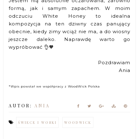
Jestem nią absolutnie oczarowana, zarówno
formą, jak i samym zapachem. W moim
odczuciu White Honey to idealna
kompozycja na ten dziwny czas panujący
obecnie, kiedy zimy wciąż nie ma, a do wiosny
jeszcze daleko. Naprawdę warto go
wypróbować 👌🧡
Pozdrawiam
Ania
*Wpis powstał we współpracy z WoodWick Polska
AUTOR:
ANIA
ŚWIECE I WOSKI
WOODWICK