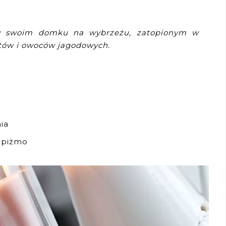
w swoim domku na wybrzeżu, zatopionym w
tów i owoców jagodowych.
nia
, piżmo