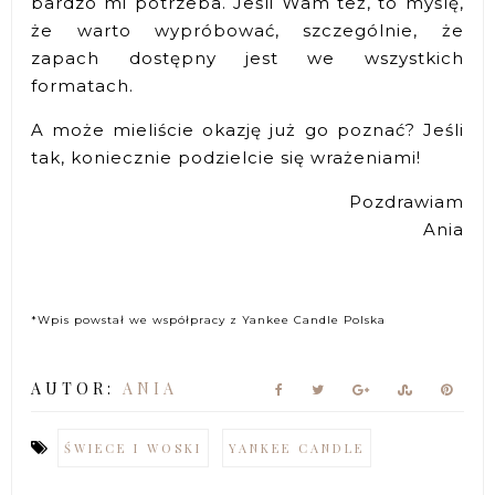
bardzo mi potrzeba. Jeśli Wam też, to myślę,
że warto wypróbować, szczególnie, że
zapach dostępny jest we wszystkich
formatach.
A może mieliście okazję już go poznać? Jeśli
tak, koniecznie podzielcie się wrażeniami!
Pozdrawiam
Ania
*Wpis powstał we współpracy z Yankee Candle Polska
AUTOR:
ANIA
ŚWIECE I WOSKI
YANKEE CANDLE