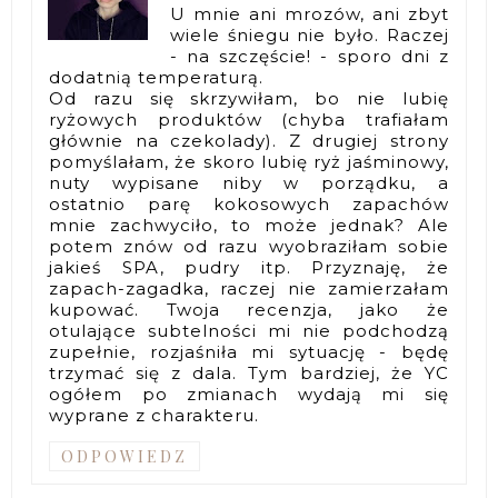
U mnie ani mrozów, ani zbyt
wiele śniegu nie było. Raczej
- na szczęście! - sporo dni z
dodatnią temperaturą.
Od razu się skrzywiłam, bo nie lubię
ryżowych produktów (chyba trafiałam
głównie na czekolady). Z drugiej strony
pomyślałam, że skoro lubię ryż jaśminowy,
nuty wypisane niby w porządku, a
ostatnio parę kokosowych zapachów
mnie zachwyciło, to może jednak? Ale
potem znów od razu wyobraziłam sobie
jakieś SPA, pudry itp. Przyznaję, że
zapach-zagadka, raczej nie zamierzałam
kupować. Twoja recenzja, jako że
otulające subtelności mi nie podchodzą
zupełnie, rozjaśniła mi sytuację - będę
trzymać się z dala. Tym bardziej, że YC
ogółem po zmianach wydają mi się
wyprane z charakteru.
ODPOWIEDZ