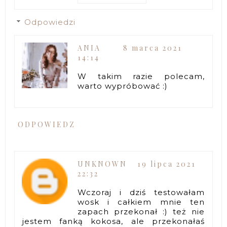
Odpowiedzi
ANIA
8 marca 2021
14:14
W takim razie polecam,
warto wypróbować :)
ODPOWIEDZ
UNKNOWN
19 lipca 2021
22:32
Wczoraj i dziś testowałam
wosk i całkiem mnie ten
zapach przekonał :) też nie
jestem fanką kokosa, ale przekonałaś