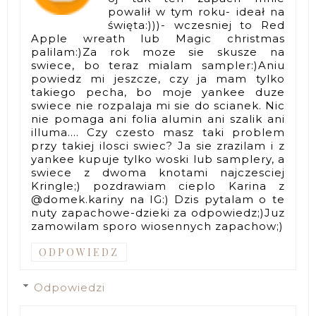
powalił w tym roku- ideał na
święta:)))- wczesniej to Red
Apple wreath lub Magic christmas
palilam:)Za rok moze sie skusze na
swiece, bo teraz mialam sampler:)Aniu
powiedz mi jeszcze, czy ja mam tylko
takiego pecha, bo moje yankee duze
swiece nie rozpalaja mi sie do scianek. Nic
nie pomaga ani folia alumin ani szalik ani
illuma.... Czy czesto masz taki problem
przy takiej ilosci swiec? Ja sie zrazilam i z
yankee kupuje tylko woski lub samplery, a
swiece z dwoma knotami najczesciej
Kringle;) pozdrawiam cieplo Karina z
@domek.kariny na IG:) Dzis pytalam o te
nuty zapachowe-dzieki za odpowiedz;)Juz
zamowilam sporo wiosennych zapachow;)
ODPOWIEDZ
Odpowiedzi