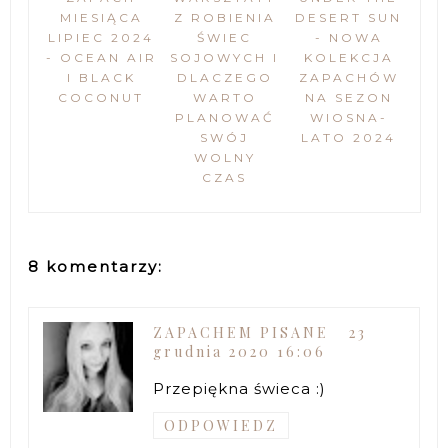
MIESIĄCA
Z ROBIENIA
DESERT SUN
LIPIEC 2024
ŚWIEC
- NOWA
- OCEAN AIR
SOJOWYCH I
KOLEKCJA
I BLACK
DLACZEGO
ZAPACHÓW
COCONUT
WARTO
NA SEZON
PLANOWAĆ
WIOSNA-
SWÓJ
LATO 2024
WOLNY
CZAS
8 komentarzy:
ZAPACHEM PISANE
23
grudnia 2020 16:06
Przepiękna świeca :)
ODPOWIEDZ