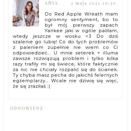
ANIA
2 maja 2021 10:30
Do Red Apple Wreath mam
ogromny sentyment, bo to
był mój pierwszy zapach
Yankee jaki w ogóle paliłam,
wtedy jeszcze w wosku <3 Do dziś
szalenie go lubię! Co do tych problemów
z paleniem zupełnie nie wiem co Ci
odpowiedzieć... U mnie seterek + illuma
zawsze rozwiązują problem i tylko kilka
razy trafiły mi się świece, które faktycznie
za nic nie chciały rozpalić się do ścianek.
Ty chyba masz pecha do jakichś felernych
egzemplarzy... Wcale nie dziwię się więc,
że się zraziłaś :(
ODPOWIEDZ