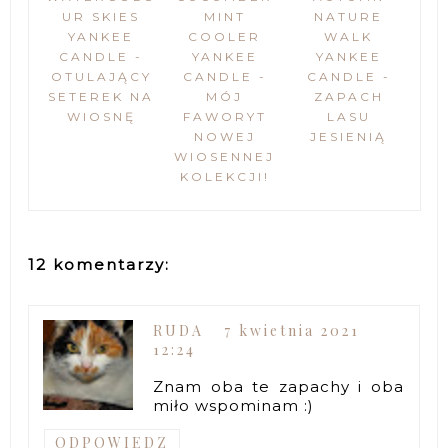
UR SKIES
MINT
NATURE
YANKEE
COOLER
WALK
CANDLE -
YANKEE
YANKEE
OTULAJĄCY
CANDLE -
CANDLE -
SETEREK NA
MÓJ
ZAPACH
WIOSNĘ
FAWORYT
LASU
NOWEJ
JESIENIĄ
WIOSENNEJ
KOLEKCJI!
12 komentarzy:
RUDA
7 kwietnia 2021
12:24
Znam oba te zapachy i oba
miło wspominam :)
ODPOWIEDZ