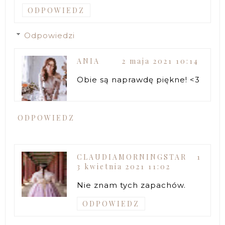
ODPOWIEDZ
Odpowiedzi
ANIA
2 maja 2021 10:14
Obie są naprawdę piękne! <3
ODPOWIEDZ
CLAUDIAMORNINGSTAR
1
3 kwietnia 2021 11:02
Nie znam tych zapachów.
ODPOWIEDZ