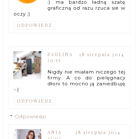
:) ma bardzo ładną szatę
graficzną od razu rzuca sie w
oczy ;)
ODPOWIEDZ
PAULINA
28 sierpnia 2014
20:55
Nigdy nie miałam niczego tej
firmy. A co do pielęgnacji
dłoni to mocno ją zaniedbuję
:-(
ODPOWIEDZ
Odpowiedzi
ANIA
28 sierpnia 2014
23:02