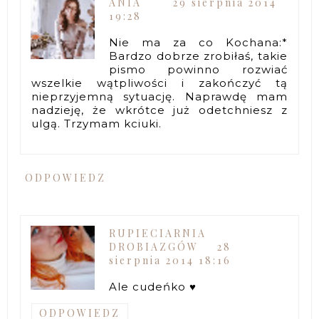
ANIA
29 sierpnia 2014
19:28
Nie ma za co Kochana:*
Bardzo dobrze zrobiłaś, takie
pismo powinno rozwiać
wszelkie wątpliwości i zakończyć tą
nieprzyjemną sytuację. Naprawdę mam
nadzieję, że wkrótce już odetchniesz z
ulgą. Trzymam kciuki.
ODPOWIEDZ
RUPIECIARNIA
DROBIAZGÓW
28
sierpnia 2014 18:16
Ale cudeńko ♥
ODPOWIEDZ