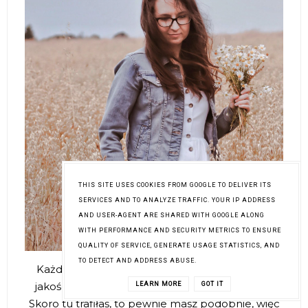
THIS SITE USES COOKIES FROM GOOGLE TO DELIVER ITS
SERVICES AND TO ANALYZE TRAFFIC. YOUR IP ADDRESS
AND USER-AGENT ARE SHARED WITH GOOGLE ALONG
WITH PERFORMANCE AND SECURITY METRICS TO ENSURE
QUALITY OF SERVICE, GENERATE USAGE STATISTICS, AND
TO DETECT AND ADDRESS ABUSE.
Każdy ma innego zakrętaska, moim są dobrej
jakości kosmetyki i piękne świece zapachowe.
LEARN MORE
GOT IT
Skoro tu trafiłaś, to pewnie masz podobnie, więc