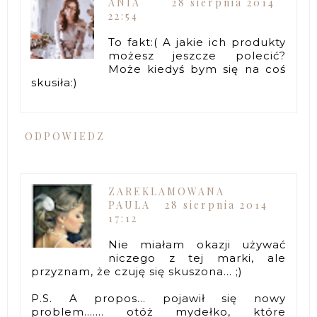
ANIA
28 sierpnia 2014
22:54
To fakt:( A jakie ich produkty
możesz jeszcze polecić?
Może kiedyś bym się na coś
skusiła:)
ODPOWIEDZ
ZAREKLAMOWANA
PAULA
28 sierpnia 2014
17:12
Nie miałam okazji używać
niczego z tej marki, ale
przyznam, że czuję się skuszona... ;)
P.S. A propos... pojawił się nowy
problem....... otóż mydełko, które