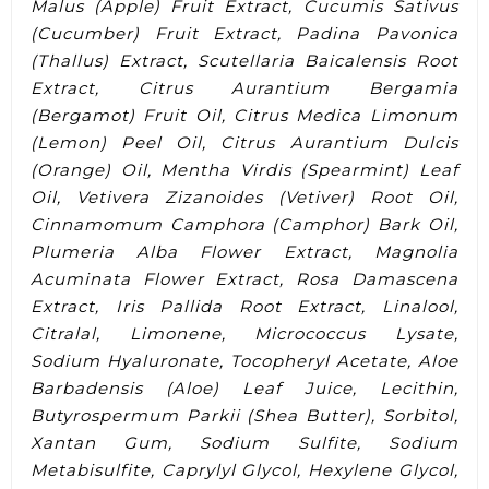
Malus (Apple) Fruit Extract, Cucumis Sativus
(Cucumber) Fruit Extract, Padina Pavonica
(Thallus) Extract, Scutellaria Baicalensis Root
Extract, Citrus Aurantium Bergamia
(Bergamot) Fruit Oil, Citrus Medica Limonum
(Lemon) Peel Oil, Citrus Aurantium Dulcis
(Orange) Oil, Mentha Virdis (Spearmint) Leaf
Oil, Vetivera Zizanoides (Vetiver) Root Oil,
Cinnamomum Camphora (Camphor) Bark Oil,
Plumeria Alba Flower Extract, Magnolia
Acuminata Flower Extract, Rosa Damascena
Extract, Iris Pallida Root Extract, Linalool,
Citralal, Limonene, Micrococcus Lysate,
Sodium Hyaluronate, Tocopheryl Acetate, Aloe
Barbadensis (Aloe) Leaf Juice, Lecithin,
Butyrospermum Parkii (Shea Butter), Sorbitol,
Xantan Gum, Sodium Sulfite, Sodium
Metabisulfite, Caprylyl Glycol, Hexylene Glycol,