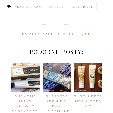
KREM DO RĄK
ORIGINS
PIELĘGNACJA
NOWSZY POST
STARSZY POST
PODOBNE POSTY:
PHENOME
PUSZYSTY
BURT'S BEES
MILKY
KREM DO
TIPS & TOES
ALMOND
RĄK
KIT
REGENERATI
L'OCCITANE