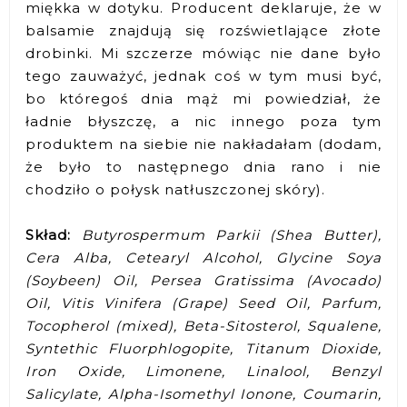
miękka w dotyku. Producent deklaruje, że w
balsamie znajdują się rozświetlające złote
drobinki. Mi szczerze mówiąc nie dane było
tego zauważyć, jednak coś w tym musi być,
bo któregoś dnia mąż mi powiedział, że
ładnie błyszczę, a nic innego poza tym
produktem na siebie nie nakładałam (dodam,
że było to następnego dnia rano i nie
chodziło o połysk natłuszczonej skóry).
Skład:
Butyrospermum Parkii (Shea Butter),
Cera Alba, Cetearyl Alcohol, Glycine Soya
(Soybeen) Oil, Persea Gratissima (Avocado)
Oil, Vitis Vinifera (Grape) Seed Oil, Parfum,
Tocopherol (mixed), Beta-Sitosterol, Squalene,
Syntethic Fluorphlogopite, Titanum Dioxide,
Iron Oxide, Limonene, Linalool, Benzyl
Salicylate, Alpha-Isomethyl Ionone, Coumarin,