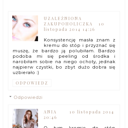
UZALEŻNIONA
ZAKUPOHOLICZKA
10
listopada 2014 14:26
Konsystencję masła znam z
kremu do stóp i przyznać się
muszę, że bardzo ją polubiłam. Bardzo
podoba mi się peeling od środka i
narobiłam sobie na niego ochoty, jednak
najpierw czystki, bo zbyt dużo dobra się
uzbierało :)
ODPOWIEDZ
Odpowiedzi
ANIA
10 listopada 2014
20:46
O tym kremie do stóp