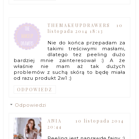
THEMAKEUPDRAWERS
10
listopada 2014 18:13
Nie do końca przepadam za
takimi treściwymi masłami,
dlatego tez peeling dużo
bardziej mnie zainteresował :) A że
właśnie nie mam aż tak dużych
problemów z suchą skórą to będę miała
od razu produkt 2w1 ;)
ODPOWIEDZ
Odpowiedzi
ANIA
10 listopada 2014
20:44
Peeling jest naprawdę fajny :)