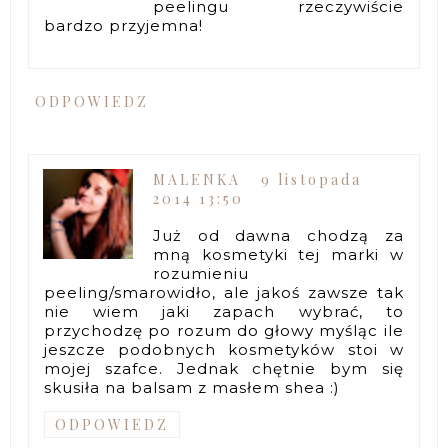
peelingu rzeczywiście
bardzo przyjemna!
ODPOWIEDZ
MALENKA
9 listopada
2014 13:50
Już od dawna chodzą za
mną kosmetyki tej marki w
rozumieniu
peeling/smarowidło, ale jakoś zawsze tak
nie wiem jaki zapach wybrać, to
przychodzę po rozum do głowy myśląc ile
jeszcze podobnych kosmetyków stoi w
mojej szafce. Jednak chętnie bym się
skusiła na balsam z masłem shea :)
ODPOWIEDZ