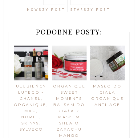
NOWSZY POST
STARSZY POST
PODOBNE POSTY:
ULUBIEŃCY
ORGANIQUE
MASŁO DO
LUTEGO -
SWEET
CIAŁA
CHANEL,
MOMENTS
ORGANIQUE
ORGANIQUE,
BALSAM DO
ANTI-AGE
MAC,
CIAŁA Z
NOREL,
MASŁEM
SKIN79,
SHEA O
SYLVECO
ZAPACHU
MANGO