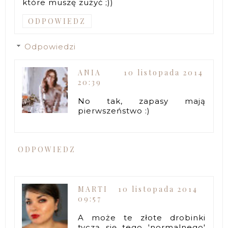
które muszę zużyć ;))
ODPOWIEDZ
Odpowiedzi
ANIA
10 listopada 2014
20:39
No tak, zapasy mają
pierwszeństwo :)
ODPOWIEDZ
MARTI
10 listopada 2014
09:57
A może te złote drobinki
tyczą się tego 'normalnego'