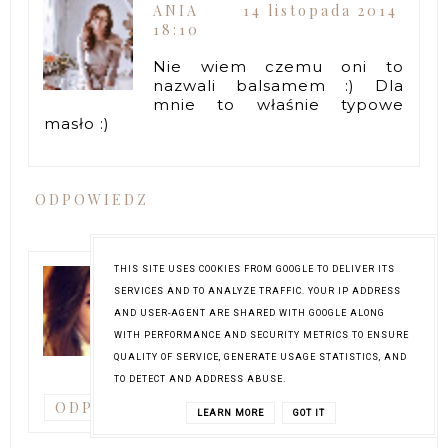
ANIA
14 listopada 2014
18:10
Nie wiem czemu oni to
nazwali balsamem :) Dla
mnie to właśnie typowe
masło :)
ODPOWIEDZ
THIS SITE USES COOKIES FROM GOOGLE TO DELIVER ITS
RARITY
11 listopada 2014
SERVICES AND TO ANALYZE TRAFFIC. YOUR IP ADDRESS
16:04
AND USER-AGENT ARE SHARED WITH GOOGLE ALONG
chętnie wypróbuję
WITH PERFORMANCE AND SECURITY METRICS TO ENSURE
zestaw,tylko na jakąśś
QUALITY OF SERVICE, GENERATE USAGE STATISTICS, AND
promocje musze trafić : )
TO DETECT AND ADDRESS ABUSE.
ODPOWIEDZ
LEARN MORE
GOT IT