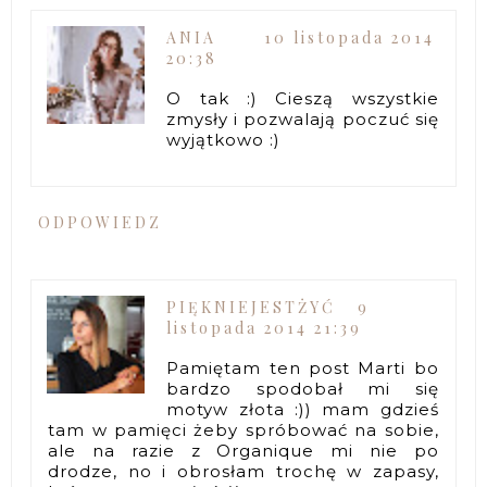
ANIA
10 listopada 2014
20:38
O tak :) Cieszą wszystkie
zmysły i pozwalają poczuć się
wyjątkowo :)
ODPOWIEDZ
PIĘKNIEJESTŻYĆ
9
listopada 2014 21:39
Pamiętam ten post Marti bo
bardzo spodobał mi się
motyw złota :)) mam gdzieś
tam w pamięci żeby spróbować na sobie,
ale na razie z Organique mi nie po
drodze, no i obrosłam trochę w zapasy,