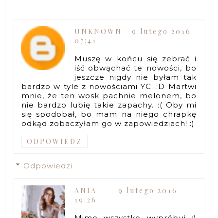
UNKNOWN
9 lutego 2016
07:41
Muszę w końcu się zebrać i
iść obwąchać te nowości, bo
jeszcze nigdy nie byłam tak
bardzo w tyle z nowościami YC. :D Martwi
mnie, że ten wosk pachnie melonem, bo
nie bardzo lubię takie zapachy. :( Oby mi
się spodobał, bo mam na niego chrapkę
odkąd zobaczyłam go w zapowiedziach! :)
ODPOWIEDZ
Odpowiedzi
ANIA
9 lutego 2016
19:26
Mimo wszystko wypróbuj :)