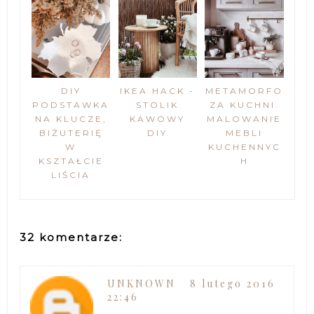
DIY
IKEA HACK -
METAMORFO
PODSTAWKA
STOLIK
ZA KUCHNI.
NA KLUCZE,
KAWOWY
MALOWANIE
BIŻUTERIĘ
DIY
MEBLI
W
KUCHENNYC
KSZTAŁCIE
H
LIŚCIA
32 komentarze:
UNKNOWN
8 lutego 2016
22:46