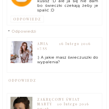
kusisz :D ale ja się nie dam
bo świeczki czekają żeby je
spalić :D
ODPOWIEDZ
Odpowiedzi
ANIA
16 lutego 2016
17:55
:) A jakie masz świeczuszki do
wypalenia?
ODPOWIEDZ
ZAKRĘCONY ŚWIAT
MARTY
10 lutego 2016
09:46