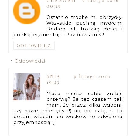
UNKNOWN
9 lutego 2016
00:25
Ostatnio trochę mi obrzydły.
Wszystkie pachną mydłem.
Dodam ich troszkę mniej i
poeksperymentuje. Pozdrawiam <3
ODPOWIEDZ
Odpowiedzi
ANIA
9 lutego 2016
19:23
Może musisz sobie zrobić
przerwę? Ja też czasem tak
mam, że przez kilka tygodni,
czy nawet miesięcy (!) nic nie palę, za to
potem wracam do wosków ze zdwojoną
przyjemnością :)