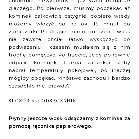
cholernie niewygodny – już Wam tłumaczę
dlaczego. Po pierwsze, musimy poczekać aż
kominek całkowicie ostygnie, dopiero wtedy
możemy włożyć go na ok. 15 minut do
zamrażarki. Po drugie, mimo zmrożenia wosk
nie zawsze chciał łatwo wyskoczyć po
podważeniu i czasem musiałam się z nim
trochę pomęczyć. Po trzecie, żeby ponownie
odpalić kominek, trzeba zaczekać żeby
nabrał temperatury pokojowej, bo inaczej
mógłby popękać. Mnóstwo zachodu i bardzo
czasochłonne, prawda?
SPOSÓB #2: ODSĄCZANIE
Płynny jeszcze wosk odsączamy z kominka za
pomocą ręcznika papierowego.