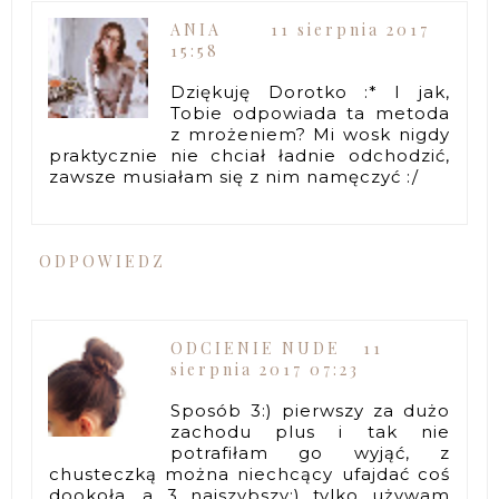
ANIA
11 sierpnia 2017
15:58
Dziękuję Dorotko :* I jak,
Tobie odpowiada ta metoda
z mrożeniem? Mi wosk nigdy
praktycznie nie chciał ładnie odchodzić,
zawsze musiałam się z nim namęczyć :/
ODPOWIEDZ
ODCIENIE NUDE
11
sierpnia 2017 07:23
Sposób 3:) pierwszy za dużo
zachodu plus i tak nie
potrafiłam go wyjąć, z
chusteczką można niechcący ufajdać coś
dookoła, a 3 najszybszy:) tylko używam