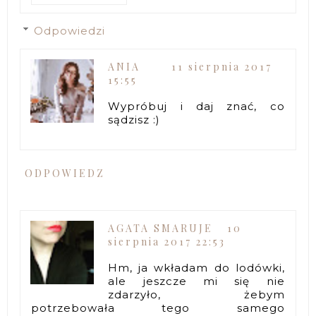
Odpowiedzi
ANIA
11 sierpnia 2017
15:55
Wypróbuj i daj znać, co
sądzisz :)
ODPOWIEDZ
AGATA SMARUJE
10
sierpnia 2017 22:53
Hm, ja wkładam do lodówki,
ale jeszcze mi się nie
zdarzyło, żebym
potrzebowała tego samego