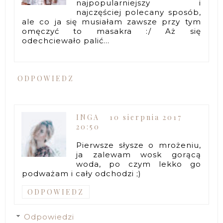
najpopularniejszy i
najczęściej polecany sposób,
ale co ja się musiałam zawsze przy tym
omęczyć to masakra :/ Aż się
odechciewało palić...
ODPOWIEDZ
INGA
10 sierpnia 2017
20:50
Pierwsze słysze o mrożeniu,
ja zalewam wosk gorącą
woda, po czym lekko go
podważam i cały odchodzi ;)
ODPOWIEDZ
Odpowiedzi