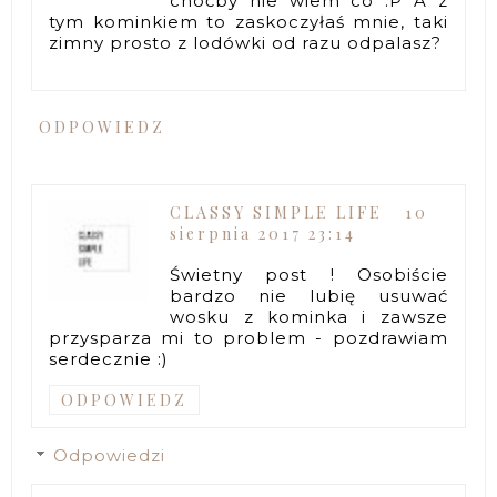
choćby nie wiem co :P A z
tym kominkiem to zaskoczyłaś mnie, taki
zimny prosto z lodówki od razu odpalasz?
ODPOWIEDZ
CLASSY SIMPLE LIFE
10
sierpnia 2017 23:14
Świetny post ! Osobiście
bardzo nie lubię usuwać
wosku z kominka i zawsze
przysparza mi to problem - pozdrawiam
serdecznie :)
ODPOWIEDZ
Odpowiedzi