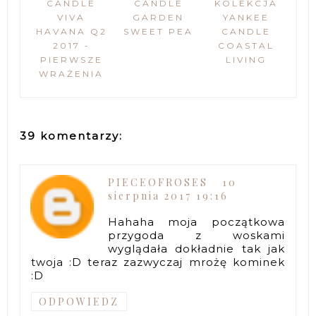
CANDLE
CANDLE
KOLEKCJA
VIVA
GARDEN
YANKEE
HAVANA Q2
SWEET PEA
CANDLE
2017 -
COASTAL
PIERWSZE
LIVING
WRAŻENIA
39 komentarzy:
PIECEOFROSES
10
sierpnia 2017 19:16
Hahaha moja początkowa
przygoda z woskami
wyglądała dokładnie tak jak
twoja :D teraz zazwyczaj mrożę kominek
:D
ODPOWIEDZ