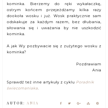
kominka. Bierzemy do ręki wykałaczkę,
ostrym końcem przejeżdżamy kilka razy
dookoła wosku i już. Wosk praktycznie sam
odskakuje za każdym razem, bez dłubania,
siłowania się i uważania by nie uszkodzić
kominka.
A jak Wy pozbywacie się z zużytego wosku z
kominka?
Pozdrawiam
Ania
Sprawdź też inne artykuły z cyklu
Poradnik
świecomaniaka
.
AUTOR:
ANIA