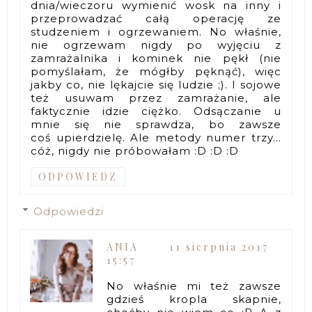
dnia/wieczoru wymienić wosk na inny i
przeprowadzać całą operację ze
studzeniem i ogrzewaniem. No właśnie,
nie ogrzewam nigdy po wyjęciu z
zamrażalnika i kominek nie pękł (nie
pomyślałam, że mógłby pęknąć), więc
jakby co, nie lękajcie się ludzie ;). I sojowe
też usuwam przez zamrażanie, ale
faktycznie idzie ciężko. Odsączanie u
mnie się nie sprawdza, bo zawsze
coś upierdzielę. Ale metody numer trzy...
cóż, nigdy nie próbowałam :D :D :D
ODPOWIEDZ
Odpowiedzi
ANIA
11 sierpnia 2017
15:57
No właśnie mi też zawsze
gdzieś kropla skapnie,