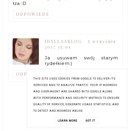
łza :D
ODPOWIEDZ
IDYLLAABLOG
5 września
2017 15:01
Ja usuwam swój starym
rydełkiem:)
ODPOWIEDZ
THIS SITE USES COOKIES FROM GOOGLE TO DELIVER ITS
SERVICES AND TO ANALYZE TRAFFIC. YOUR IP ADDRESS
AND USER-AGENT ARE SHARED WITH GOOGLE ALONG
WITH PERFORMANCE AND SECURITY METRICS TO ENSURE
QUALITY OF SERVICE, GENERATE USAGE STATISTICS, AND
TO DETECT AND ADDRESS ABUSE.
LEARN MORE
GOT IT