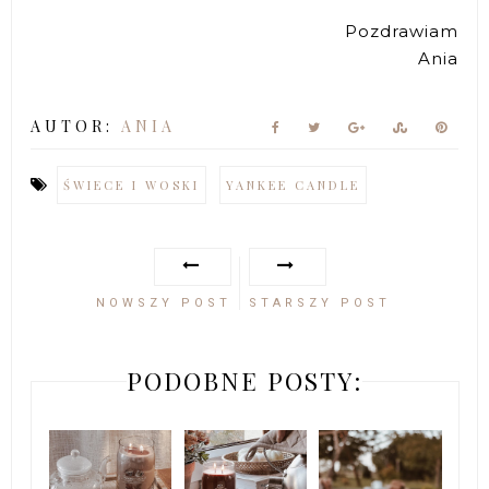
Pozdrawiam
Ania
AUTOR:
ANIA
ŚWIECE I WOSKI
YANKEE CANDLE
NOWSZY POST
STARSZY POST
PODOBNE POSTY: