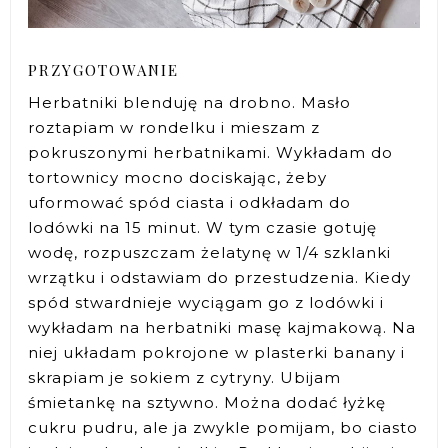
PRZYGOTOWANIE
Herbatniki blenduję na drobno. Masło
roztapiam w rondelku i mieszam z
pokruszonymi herbatnikami. Wykładam do
tortownicy mocno dociskając, żeby
uformować spód ciasta i odkładam do
lodówki na 15 minut. W tym czasie gotuję
wodę, rozpuszczam żelatynę w 1/4 szklanki
wrzątku i odstawiam do przestudzenia. Kiedy
spód stwardnieje wyciągam go z lodówki i
wykładam na herbatniki masę kajmakową. Na
niej układam pokrojone w plasterki banany i
skrapiam je sokiem z cytryny. Ubijam
śmietankę na sztywno. Można dodać łyżkę
cukru pudru, ale ja zwykle pomijam, bo ciasto