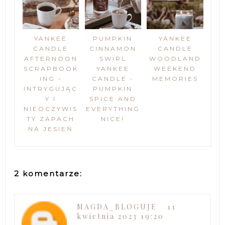
YANKEE
PUMPKIN
YANKEE
CANDLE
CINNAMON
CANDLE
AFTERNOON
SWIRL
WOODLAND
SCRAPBOOK
YANKEE
WEEKEND
ING -
CANDLE -
MEMORIES
INTRYGUJĄC
PUMPKIN
Y I
SPICE AND
NIEOCZYWIS
EVERYTHING
TY ZAPACH
NICE!
NA JESIEŃ
2 komentarze:
MAGDA_BLOGUJE
11
kwietnia 2023 19:20