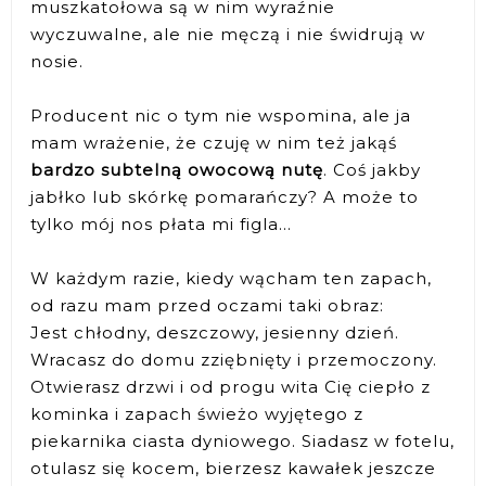
muszkatołowa są w nim wyraźnie
wyczuwalne, ale nie męczą i nie świdrują w
nosie.
Producent nic o tym nie wspomina, ale ja
mam wrażenie, że czuję w nim też jakąś
bardzo subtelną owocową nutę
. Coś jakby
jabłko lub skórkę pomarańczy? A może to
tylko mój nos płata mi figla...
W każdym razie, kiedy wącham ten zapach,
od razu mam przed oczami taki obraz:
Jest chłodny, deszczowy, jesienny dzień.
Wracasz do domu zziębnięty i przemoczony.
Otwierasz drzwi i od progu wita Cię ciepło z
kominka i zapach świeżo wyjętego z
piekarnika ciasta dyniowego. Siadasz w fotelu,
otulasz się kocem, bierzesz kawałek jeszcze