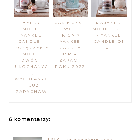
BERRY
JAKIE JEST
MAJESTIC
MOCHI
TWOJE
MOUNT FUJI
YANKEE
IKIGAI?
- YANKEE
CANDLE -
YANKEE
CANDLE Q1
POŁĄCZENIE
CANDLE
2022
MOICH
INSPIRE
DWÓCH
ZAPACH
UKOCHANYC
ROKU 2022
H,
WYCOFANYC
H JUŻ
ZAPACHÓW
6 komentarzy:
IRIS
13 września 2024