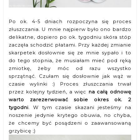
Po ok. 4-5 dniach rozpoczyna się proces
złuszczania. U mnie najpierw było ono bardzo
delikatne, dopiero po ok. tygodniu skóra stóp
zaczęła schodzić płatami. Przy każdej zmianie
skarpetek dosłownie się ze mnie sypało i to
do tego stopnia, że musiałam mieć pod ręką
zmiotkę, żeby móc od razu wszystko
sprzątnąć. Czułam się dosłownie jak wąż w
czasie wylinki :) Proces złuszczania trwał
przez kolejny tydzień, a więc
na całą odnowę
warto zarezerwować sobie okres ok. 2
tygodni
. W tym czasie skazani jesteśmy na
noszenie jedynie krytego obuwia, no chyba,
że chcemy być posądzeni o zaawansowaną
grzybicę ;)