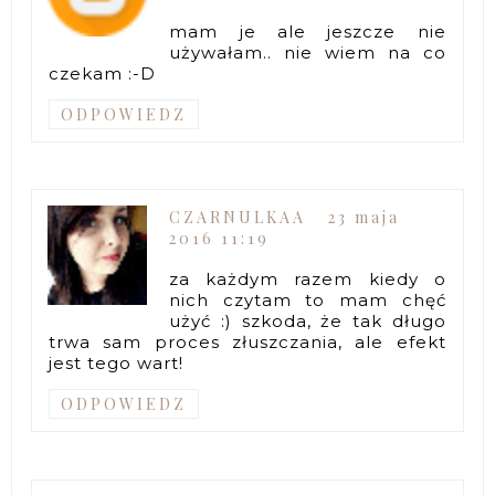
mam je ale jeszcze nie
używałam.. nie wiem na co
czekam :-D
ODPOWIEDZ
CZARNULKAA
23 maja
2016 11:19
za każdym razem kiedy o
nich czytam to mam chęć
użyć :) szkoda, że tak długo
trwa sam proces złuszczania, ale efekt
jest tego wart!
ODPOWIEDZ