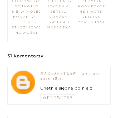
CO NOWEGO
ULUBIEŃCY
ZUŻYCIA
POJAWIŁO
STYCZNIA:
KOSMETYCZ
SIĘ W MOJEJ
SERIAL,
NE | NARS,
KOSMETYCZ
KSIĄŻKA,
ORIGINS,
CE?
ŚWIECA I
YOPE I INNE
STYCZNIOWE
MASECZKA
NOWOŚCI
31 komentarzy:
MARGARETKAW
20 maja
2016 18:27
Chętnie sięgnę po nie :)
ODPOWIEDZ