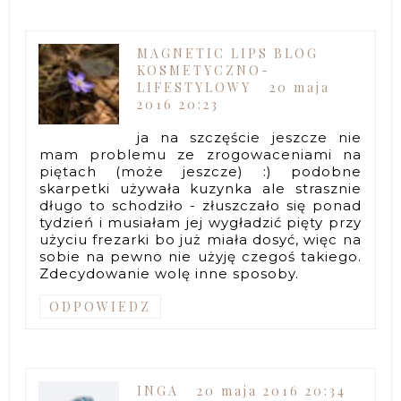
MAGNETIC LIPS BLOG
KOSMETYCZNO-
LIFESTYLOWY
20 maja
2016 20:23
ja na szczęście jeszcze nie
mam problemu ze zrogowaceniami na
piętach (może jeszcze) :) podobne
skarpetki używała kuzynka ale strasznie
długo to schodziło - złuszczało się ponad
tydzień i musiałam jej wygładzić pięty przy
użyciu frezarki bo już miała dosyć, więc na
sobie na pewno nie użyję czegoś takiego.
Zdecydowanie wolę inne sposoby.
ODPOWIEDZ
INGA
20 maja 2016 20:34