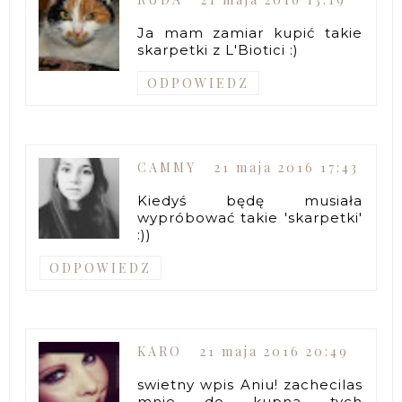
Ja mam zamiar kupić takie
skarpetki z L'Biotici :)
ODPOWIEDZ
CAMMY
21 maja 2016 17:43
Kiedyś będę musiała
wypróbować takie 'skarpetki'
:))
ODPOWIEDZ
KARO
21 maja 2016 20:49
swietny wpis Aniu! zachecilas
mnie do kupna tych