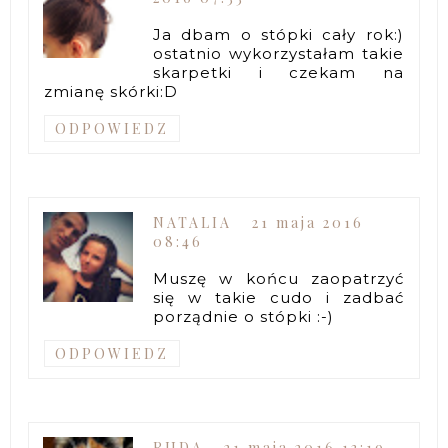
Ja dbam o stópki cały rok:)
ostatnio wykorzystałam takie
skarpetki i czekam na
zmianę skórki:D
ODPOWIEDZ
NATALIA
21 maja 2016
08:46
Muszę w końcu zaopatrzyć
się w takie cudo i zadbać
porządnie o stópki :-)
ODPOWIEDZ
RUDA
21 maja 2016 13:19