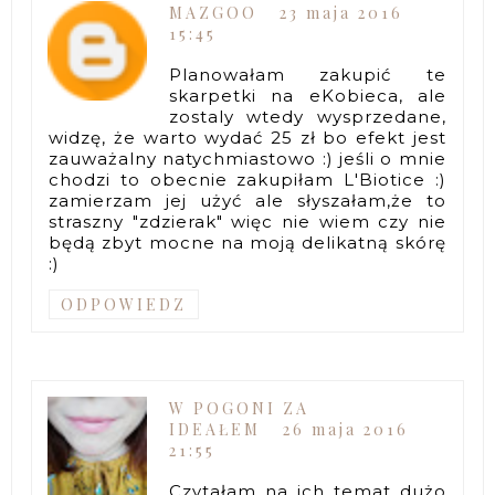
MAZGOO
23 maja 2016
15:45
Planowałam zakupić te
skarpetki na eKobieca, ale
zostaly wtedy wysprzedane,
widzę, że warto wydać 25 zł bo efekt jest
zauważalny natychmiastowo :) jeśli o mnie
chodzi to obecnie zakupiłam L'Biotice :)
zamierzam jej użyć ale słyszałam,że to
straszny "zdzierak" więc nie wiem czy nie
będą zbyt mocne na moją delikatną skórę
:)
ODPOWIEDZ
W POGONI ZA
IDEAŁEM
26 maja 2016
21:55
Czytałam na ich temat dużo