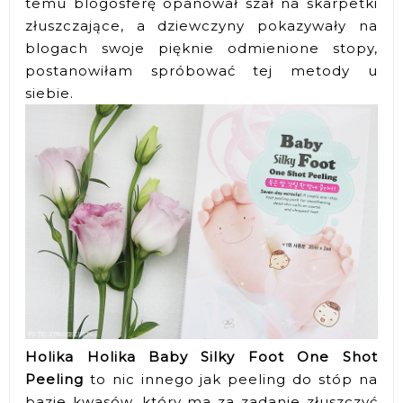
temu blogosferę opanował szał na skarpetki
złuszczające, a dziewczyny pokazywały na
blogach swoje pięknie odmienione stopy,
postanowiłam spróbować tej metody u
siebie.
Holika Holika Baby Silky Foot One Shot
Peeling
to nic innego jak peeling do stóp na
bazie kwasów, który ma za zadanie złuszczyć