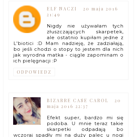
ELF NACZI
20 maja 2016
21:49
Nigdy nie używałam tych
złuszczających skarpetek,
ale ostatnio kupiłam jedne z
L'biotici :D Mam nadzieję, że zadziałają,
bo jeśli chodzi o stopy to jestem dla nich
jak wyrodna matka - ciągle zapominam o
ich pielęgnacji :P
ODPOWIEDZ
BIZARRE CASE CAROL
20
maja 2016 22:37
Efekt super, bardzo mi się
podoba. U mnie teraz takie
skarpetki odpadają bo
wczoraj spadły mi na duży palec u nogi