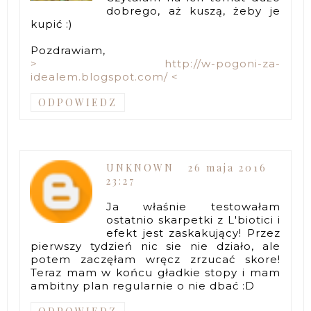
dobrego, aż kuszą, żeby je
kupić :)
Pozdrawiam,
> http://w-pogoni-za-
idealem.blogspot.com/ <
ODPOWIEDZ
UNKNOWN
26 maja 2016
23:27
Ja właśnie testowałam
ostatnio skarpetki z L'biotici i
efekt jest zaskakujący! Przez
pierwszy tydzień nic sie nie działo, ale
potem zaczęłam wręcz zrzucać skore!
Teraz mam w końcu gładkie stopy i mam
ambitny plan regularnie o nie dbać :D