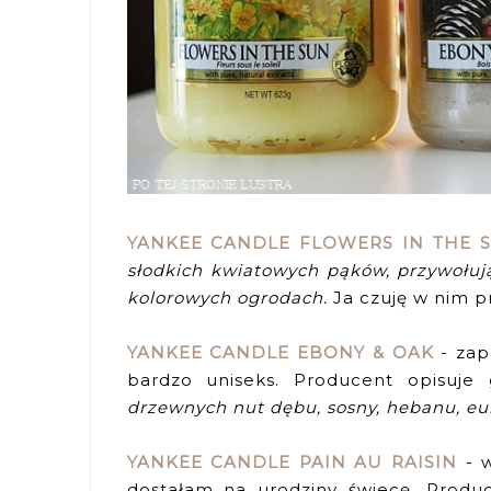
YANKEE CANDLE FLOWERS IN THE 
słodkich kwiatowych pąków, przywołu
kolorowych ogrodach.
Ja czuję w nim p
YANKEE CANDLE EBONY & OAK
- zap
bardzo uniseks. Producent opisuj
drzewnych nut dębu, sosny, hebanu, euk
YANKEE CANDLE PAIN AU RAISIN
- w
dostałam na urodziny świecę. Produ