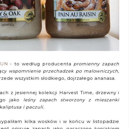
SUN
- to według producenta
promienny zapach
jący wspomnienie przechadzek po malowniczych,
rzede wszystkim słodkiego, dojrzałego ananasa.
ach z jesiennej kolekcji Harvest Time, drzewny i
e go jako
leśny zapach stworzony z mieszanki
aliptusa i paczuli.
ypaliłam kilka wosków i w końcu w listopadzie
cent opisuje zapach jako
nasączone koniakiem